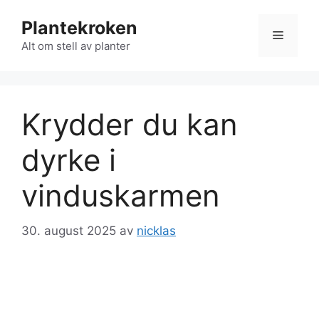
Hopp
Plantekroken
til
Meny
innhold
Alt om stell av planter
Krydder du kan
dyrke i
vinduskarmen
30. august 2025
av
nicklas