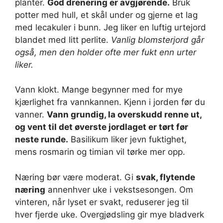
planter.
God drenering er avgjørende.
Bruk
potter med hull, et skål under og gjerne et lag
med lecakuler i bunn. Jeg liker en luftig urtejord
blandet med litt perlite.
Vanlig blomsterjord går
også, men den holder ofte mer fukt enn urter
liker.
Vann klokt. Mange begynner med for mye
kjærlighet fra vannkannen. Kjenn i jorden før du
vanner.
Vann grundig, la overskudd renne ut,
og vent til det øverste jordlaget er tørt før
neste runde.
Basilikum liker jevn fuktighet,
mens rosmarin og timian vil tørke mer opp.
Næring bør være moderat. Gi
svak, flytende
næring
annenhver uke i vekstsesongen. Om
vinteren, når lyset er svakt, reduserer jeg til
hver fjerde uke. Overgjødsling gir mye bladverk