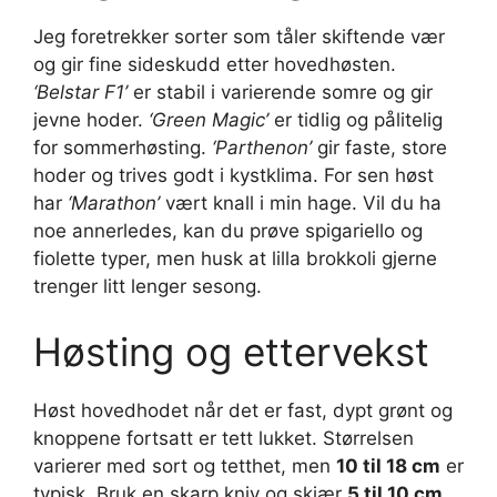
Jeg foretrekker sorter som tåler skiftende vær
og gir fine sideskudd etter hovedhøsten.
‘Belstar F1’
er stabil i varierende somre og gir
jevne hoder.
‘Green Magic’
er tidlig og pålitelig
for sommerhøsting.
‘Parthenon’
gir faste, store
hoder og trives godt i kystklima. For sen høst
har
‘Marathon’
vært knall i min hage. Vil du ha
noe annerledes, kan du prøve spigariello og
fiolette typer, men husk at lilla brokkoli gjerne
trenger litt lenger sesong.
Høsting og ettervekst
Høst hovedhodet når det er fast, dypt grønt og
knoppene fortsatt er tett lukket. Størrelsen
varierer med sort og tetthet, men
10 til 18 cm
er
typisk. Bruk en skarp kniv og skjær
5 til 10 cm