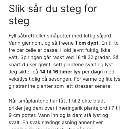
Slik sår du steg for
steg
Fyll såbrett eller småpotter med luftig såjord.
Vann gjennom, og så frøene
1 cm dypt
. Én til to
frø per celle er passe. Hold jevnt fuktig, ikke
vått. Spiringen går raskt ved 18 til 22 grader. Så
snart du ser grønt, sett plantene svalt og lyst.
Jeg sikter på
14 til 16 timer lys
per døgn med
vekstlys tidlig på sesongen. For varme og lite lys
gir strantne planter som lett stresser senere.
Når småplantene har fått 1 til 2 ekte blad,
prikler jeg dem over i næringsrik plantejord i 7 til
9 cm potter. Vann inn og la dem stå lyst og
svalt. En svak næringsløsning annenhver