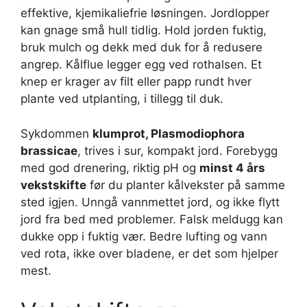
effektive, kjemikaliefrie løsningen. Jordlopper
kan gnage små hull tidlig. Hold jorden fuktig,
bruk mulch og dekk med duk for å redusere
angrep. Kålflue legger egg ved rothalsen. Et
knep er krager av filt eller papp rundt hver
plante ved utplanting, i tillegg til duk.
Sykdommen
klumprot, Plasmodiophora
brassicae
, trives i sur, kompakt jord. Forebygg
med god drenering, riktig pH og
minst 4 års
vekstskifte
før du planter kålvekster på samme
sted igjen. Unngå vannmettet jord, og ikke flytt
jord fra bed med problemer. Falsk meldugg kan
dukke opp i fuktig vær. Bedre lufting og vann
ved rota, ikke over bladene, er det som hjelper
mest.