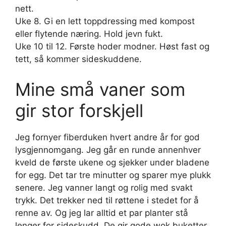
nett.
Uke 8. Gi en lett toppdressing med kompost
eller flytende næring. Hold jevn fukt.
Uke 10 til 12. Første hoder modner. Høst fast og
tett, så kommer sideskuddene.
Mine små vaner som
gir stor forskjell
Jeg fornyer fiberduken hvert andre år for god
lysgjennomgang. Jeg går en runde annenhver
kveld de første ukene og sjekker under bladene
for egg. Det tar tre minutter og sparer mye plukk
senere. Jeg vanner langt og rolig med svakt
trykk. Det trekker ned til røttene i stedet for å
renne av. Og jeg lar alltid et par planter stå
lenger for sideskudd. De gir gode wok buketter