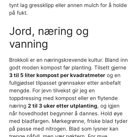
tynt lag gressklipp eller annen mulch for å holde
på fukt.
Jord, næring og
vanning
Brokkoli er en næringskrevende kultur. Bland inn
godt moden kompost før planting. Tilsett gjerne
3 til 5 liter kompost per kvadratmeter
og en
fullgjødsel tilpasset grønnsaker etter anbefalt
mengde. For jevn tilvekst gir jeg en
toppdressing med kompost eller en flytende
næring
2 til 3 uker etter utplanting
, og igjen
når hovedhodet begynner å dannes. Hold øye
med bladfargen. Mørkegrønne, friske blad tyder
på passe med nitrogen. Blad som lysner kan
trenge påfyll, men vær nøktern. For mye