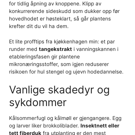
for tidlig åpning av knoppene. Klipp av
konkurrerende sideskudd som dukker opp før
hovedhodet er høsteklart, så går plantens
krefter dit du vil ha dem.
Et lite profftips fra kjøkkenhagen min: et par
runder med
tangekstrakt
i vanningskannen i
etableringsfasen gir plantene
mikronæringsstoffer, som igjen reduserer
risikoen for hul stengel og ujevn hodedannelse.
Vanlige skadedyr og
sykdommer
Kålsommerfugl og kålmøll er gjengangere. Egg
og larver liker brokkoliblader.
Insektnett eller
tett fiberduk
fra utplanting er den mest