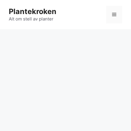
Hopp
Plantekroken
til
Meny
innhold
Alt om stell av planter