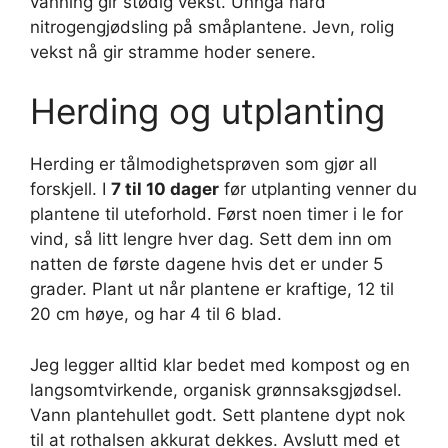
vanning gir stødig vekst. Unngå hard
nitrogengjødsling på småplantene. Jevn, rolig
vekst nå gir stramme hoder senere.
Herding og utplanting
Herding er tålmodighetsprøven som gjør all
forskjell. I
7 til 10 dager
før utplanting venner du
plantene til uteforhold. Først noen timer i le for
vind, så litt lengre hver dag. Sett dem inn om
natten de første dagene hvis det er under 5
grader. Plant ut når plantene er kraftige, 12 til
20 cm høye, og har 4 til 6 blad.
Jeg legger alltid klar bedet med kompost og en
langsomtvirkende, organisk grønnsaksgjødsel.
Vann plantehullet godt. Sett plantene dypt nok
til at rothalsen akkurat dekkes. Avslutt med et