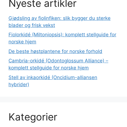
Nyeste artikler
Gjødsling av fiolinfiken: slik bygger du sterke
blader og frisk vekst
Fiolorkidé (Miltoniopsis): komplett stellguide for
norske hjem
De beste høstplantene for norske forhold
Cambria-orkidé (Odontoglossum Alliance) –
komplett stellguide for norske hjem
Stell av inkaorkidé (Oncidium-alliansen
hybrider)
Kategorier