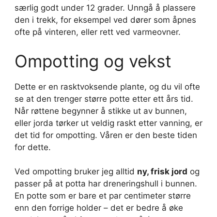
særlig godt under 12 grader. Unngå å plassere
den i trekk, for eksempel ved dører som åpnes
ofte på vinteren, eller rett ved varmeovner.
Ompotting og vekst
Dette er en rasktvoksende plante, og du vil ofte
se at den trenger større potte etter ett års tid.
Når røttene begynner å stikke ut av bunnen,
eller jorda tørker ut veldig raskt etter vanning, er
det tid for ompotting. Våren er den beste tiden
for dette.
Ved ompotting bruker jeg alltid
ny, frisk jord
og
passer på at potta har dreneringshull i bunnen.
En potte som er bare et par centimeter større
enn den forrige holder – det er bedre å øke