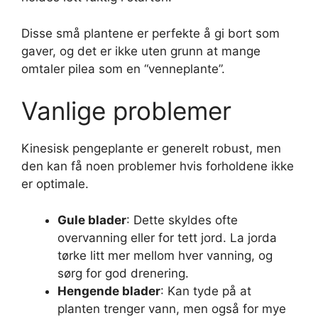
Disse små plantene er perfekte å gi bort som
gaver, og det er ikke uten grunn at mange
omtaler pilea som en “venneplante”.
Vanlige problemer
Kinesisk pengeplante er generelt robust, men
den kan få noen problemer hvis forholdene ikke
er optimale.
Gule blader
: Dette skyldes ofte
overvanning eller for tett jord. La jorda
tørke litt mer mellom hver vanning, og
sørg for god drenering.
Hengende blader
: Kan tyde på at
planten trenger vann, men også for mye