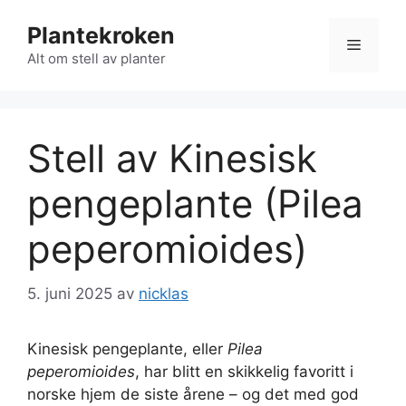
Hopp
Plantekroken
til
Meny
innhold
Alt om stell av planter
Stell av Kinesisk
pengeplante (Pilea
peperomioides)
5. juni 2025
av
nicklas
Kinesisk pengeplante, eller
Pilea
peperomioides
, har blitt en skikkelig favoritt i
norske hjem de siste årene – og det med god