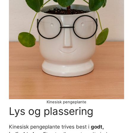
Kinesisk pengeplante
Lys og plassering
Kinesisk pengeplante trives best i
godt,