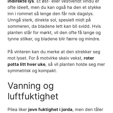
indirekte lys
. Et øst- eller vestvendt vindu er
ofte ideelt, men du kan også ha den et stykke
inn i rommet så lenge den får nok dagslys.
Unngå sterk, direkte sol, spesielt midt på
sommeren, da bladene lett kan bli svidd. Hvis
planten står for mørkt, vil den ofte få lange og
tynne stilker, og bladene blir færre og mindre.
På vinteren kan du merke at den strekker seg
mot lyset. For å motvirke skeiv vekst,
roter
potta litt hver uke
, så vil planten holde seg mer
symmetrisk og kompakt.
Vanning og
luftfuktighet
Pilea liker
jevn fuktighet i jorda
, men den tåler