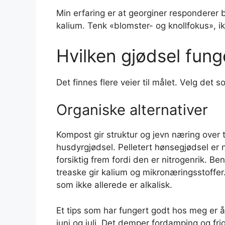
Min erfaring er at georginer responderer 
kalium. Tenk «blomster- og knollfokus», ik
Hvilken gjødsel funge
Det finnes flere veier til målet. Velg det
Organiske alternativer
Kompost gir struktur og jevn næring over 
husdyrgjødsel. Pelletert hønsegjødsel er n
forsiktig frem fordi den er nitrogenrik. B
treaske gir kalium og mikronæringsstoffer
som ikke allerede er alkalisk.
Et tips som har fungert godt hos meg er å
juni og juli. Det demper fordamping og fri