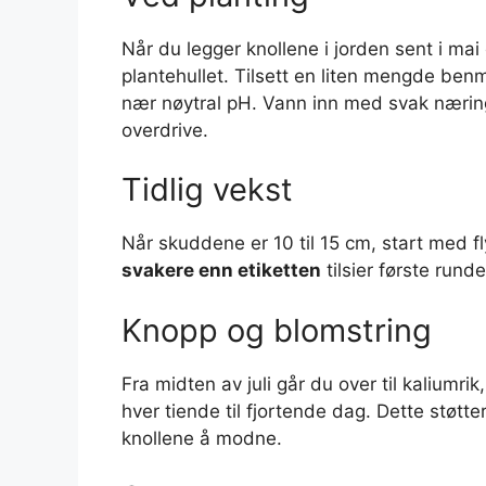
Når du legger knollene i jorden sent i mai 
plantehullet. Tilsett en liten mengde benm
nær nøytral pH. Vann inn med svak næring
overdrive.
Tidlig vekst
Når skuddene er 10 til 15 cm, start med 
svakere enn etiketten
tilsier første rund
Knopp og blomstring
Fra midten av juli går du over til kaliumri
hver tiende til fjortende dag. Dette støt
knollene å modne.