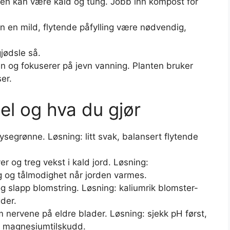
en kan være kald og tung. Jobb inn kompost for
an en mild, flytende påfylling være nødvendig,
gjødsle så.
n og fokuserer på jevn vanning. Planten bruker
er.
l og hva du gjør
lysegrønne. Løsning: litt svak, balansert flytende
ver og treg vekst i kald jord. Løsning:
g og tålmodighet når jorden varmes.
 slapp blomstring. Løsning: kaliumrik blomster-
der.
 nervene på eldre blader. Løsning: sjekk pH først,
er magnesiumtilskudd.