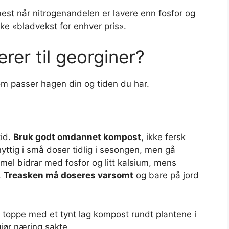
best når nitrogenandelen er lavere enn fosfor og
ke «bladvekst for enhver pris».
rer til georginer?
 som passer hagen din og tiden du har.
tid.
Bruk godt omdannet kompost
, ikke fersk
yttig i små doser tidlig i sesongen, men gå
enmel bidrar med fosfor og litt kalsium, mens
.
Treasken må doseres varsomt
og bare på jord
 toppe med et tynt lag kompost rundt plantene i
gjør næring sakte.