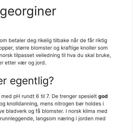
 georginer
om betaler deg rikelig tilbake når de får riktig
opper, større blomster og kraftige knoller som
norsk tilpasset veiledning til hva du skal bruke,
r etter vær og jord.
r egentlig?
d med pH rundt 6 til 7. De trenger spesielt
god
og knolldanning, mens nitrogen bør holdes i
e bladverk og få blomster. I norsk klima med
 grunnleggende, langsom næring i jorden med