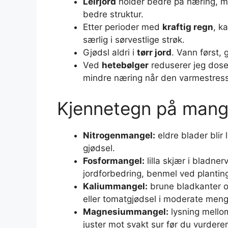
Leirjord
holder bedre på næring, m
bedre struktur.
Etter perioder med
kraftig regn
, k
særlig i sørvestlige strøk.
Gjødsl aldri i
tørr jord
. Vann først, 
Ved
hetebølger
reduserer jeg dose
mindre næring når den varmestress
Kjennetegn på mange
Nitrogenmangel:
eldre blader blir 
gjødsel.
Fosformangel:
lilla skjær i bladner
jordforbedring, benmel ved plantin
Kaliummangel:
brune bladkanter og
eller tomatgjødsel i moderate meng
Magnesiummangel:
lysning mellom
juster mot svakt sur før du vurder