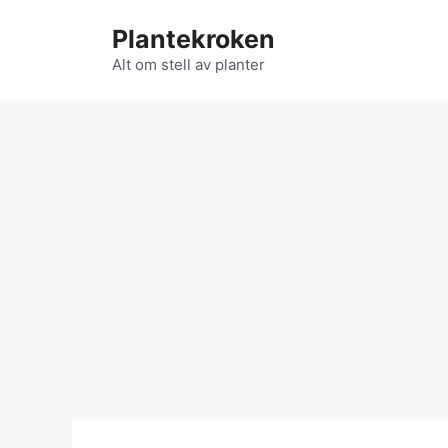
Hopp
Plantekroken
til
innhold
Alt om stell av planter