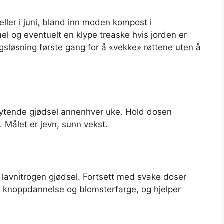
eller i juni, bland inn moden kompost i
el og eventuelt en klype treaske hvis jorden er
sløsning første gang for å «vekke» røttene uten å
flytende gjødsel annenhver uke. Hold dosen
e. Målet er jevn, sunn vekst.
k, lavnitrogen gjødsel. Fortsett med svake doser
ter knoppdannelse og blomsterfarge, og hjelper