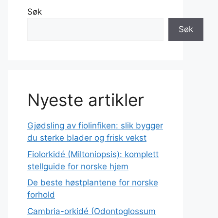
Søk
Søk
Nyeste artikler
Gjødsling av fiolinfiken: slik bygger
du sterke blader og frisk vekst
Fiolorkidé (Miltoniopsis): komplett
stellguide for norske hjem
De beste høstplantene for norske
forhold
Cambria-orkidé (Odontoglossum