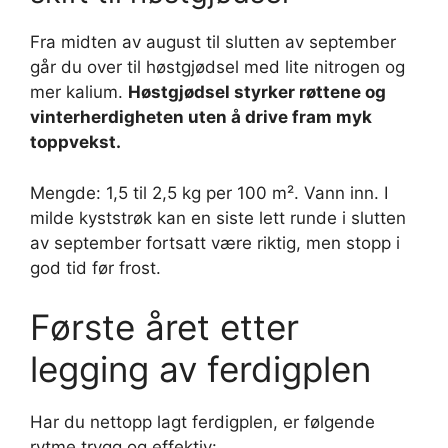
Fra midten av august til slutten av september
går du over til høstgjødsel med lite nitrogen og
mer kalium.
Høstgjødsel styrker røttene og
vinterherdigheten uten å drive fram myk
toppvekst.
Mengde: 1,5 til 2,5 kg per 100 m². Vann inn. I
milde kyststrøk kan en siste lett runde i slutten
av september fortsatt være riktig, men stopp i
god tid før frost.
Første året etter
legging av ferdigplen
Har du nettopp lagt ferdigplen, er følgende
rytme trygg og effektiv: