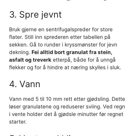
3. Spre jevnt
Bruk gjerne en sentrifugalspreder for store
flater. Still inn sprederen etter tabellen på
sekken. Gå to runder i kryssmønster for jevn
dekning.
Fei alltid bort granulat fra stein,
asfalt og treverk
etterpå, både for å unngå
flekker og for å hindre at næring skylles i sluk.
4. Vann
Vann med 5 til 10 mm rett etter gjødsling. Dette
løser granulatene og reduserer sviing. Ved regn
i vente holder det å gjødsle minutter før regnet
starter.