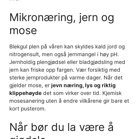
Mikronæring, jern og
mose
Blekgul plen på våren kan skyldes kald jord og
nitrogensult, men også jernmangel i høy pH.
Jernholdig plengjødsel eller bladgjødsling med
jern kan friske opp fargen. Vær forsiktig med
sterke jernprodukter på varme dager. Når det
gjelder mose, er
jevn næring, lys og riktig
klippehøyde
det som virker over tid. Kjemisk
mosesanering uten å endre vilkårene gir bare et
kort pusterom.
Når bør du la være å