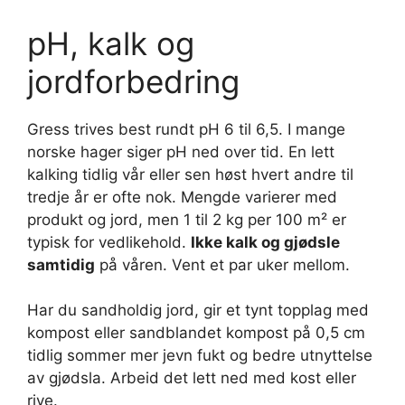
pH, kalk og
jordforbedring
Gress trives best rundt pH 6 til 6,5. I mange
norske hager siger pH ned over tid. En lett
kalking tidlig vår eller sen høst hvert andre til
tredje år er ofte nok. Mengde varierer med
produkt og jord, men 1 til 2 kg per 100 m² er
typisk for vedlikehold.
Ikke kalk og gjødsle
samtidig
på våren. Vent et par uker mellom.
Har du sandholdig jord, gir et tynt topplag med
kompost eller sandblandet kompost på 0,5 cm
tidlig sommer mer jevn fukt og bedre utnyttelse
av gjødsla. Arbeid det lett ned med kost eller
rive.