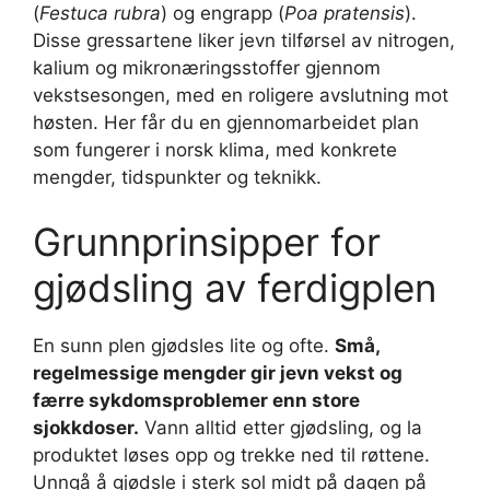
(
Festuca rubra
) og engrapp (
Poa pratensis
).
Disse gressartene liker jevn tilførsel av nitrogen,
kalium og mikronæringsstoffer gjennom
vekstsesongen, med en roligere avslutning mot
høsten. Her får du en gjennomarbeidet plan
som fungerer i norsk klima, med konkrete
mengder, tidspunkter og teknikk.
Grunnprinsipper for
gjødsling av ferdigplen
En sunn plen gjødsles lite og ofte.
Små,
regelmessige mengder gir jevn vekst og
færre sykdomsproblemer enn store
sjokkdoser.
Vann alltid etter gjødsling, og la
produktet løses opp og trekke ned til røttene.
Unngå å gjødsle i sterk sol midt på dagen på