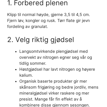
1. Forbered plenen
Klipp til normal høyde, gjerne 3,5 til 4,5 cm.
Fjern løv, kongler og rusk. Tørr flate gir jevn
fordeling av granulat.
2. Velg riktig gjødsel
Langsomtvirkende plengjødsel med
overvekt av nitrogen egner seg vår og
tidlig sommer.
Høstgjødsel har lavt nitrogen og høyere
kalium.
Organisk baserte produkter gir mer
skånsom frigjøring og bedre jordliv, mens
mineralgjødsel virker raskere og mer
presist. Mange får fin effekt av å
kombinere disse gjennom sesongen.