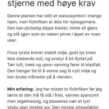
stjerne med høye krav
Denne planten har blitt et statussymbol i mange
hjem, men fiolinfiken er
ikke
for nybegynnere.
Den kan plutselig slippe blader, miste all glans
og stå igjen som en naken pinne i løpet av noen
uker.
Ficus lyrata krever stabilt miljø, godt lys (men
ikke stekende sol), og
avskyr å bli flyttet på
.
Tørr luft, trekk og ujevn vanning fører til bladfall.
Den trenger tid til å venne seg til nytt miljø og
kan bruke måneder på å «lande».
Min erfaring:
Jeg har mistet to fiolinfiken før jeg
lærte at den må få stå i fred, vannes sparsomt
men regelmessig, og plasseres nær et lyst
vindu uten direkte sol. Den minste stressfaktor