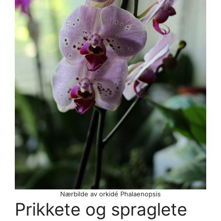
Nærbilde av orkidé Phalaenopsis
Prikkete og spraglete