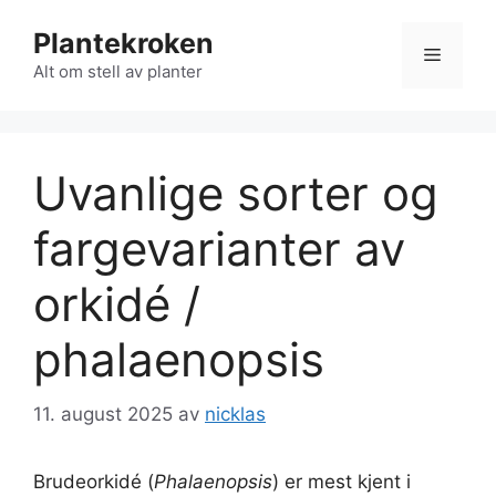
Hopp
Plantekroken
til
Meny
innhold
Alt om stell av planter
Uvanlige sorter og
fargevarianter av
orkidé /
phalaenopsis
11. august 2025
av
nicklas
Brudeorkidé (
Phalaenopsis
) er mest kjent i