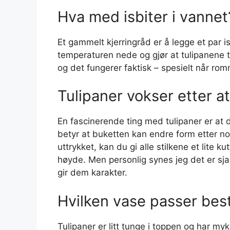
Hva med isbiter i vannet
Et gammelt kjerringråd er å legge et par i
temperaturen nede og gjør at tulipanene 
og det fungerer faktisk – spesielt når rom
Tulipaner vokser etter a
En fascinerende ting med tulipaner er at d
betyr at buketten kan endre form etter no
uttrykket, kan du gi alle stilkene et lite k
høyde. Men personlig synes jeg det er sjar
gir dem karakter.
Hvilken vase passer bes
Tulipaner er litt tunge i toppen og har myk