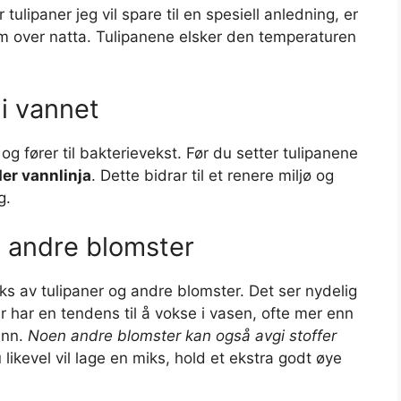
r tulipaner jeg vil spare til en spesiell anledning, er
rom over natta. Tulipanene elsker den temperaturen
i vannet
og fører til bakterievekst. Før du setter tulipanene
der vannlinja
. Dette bidrar til et renere miljø og
g.
d andre blomster
s av tulipaner og andre blomster. Det ser nydelig
ner har en tendens til å vokse i vasen, ofte mer enn
ann.
Noen andre blomster kan også avgi stoffer
 likevel vil lage en miks, hold et ekstra godt øye