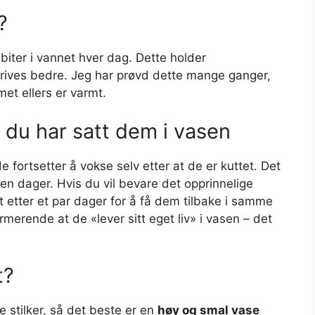
?
sbiter i vannet hver dag. Dette holder
trives bedre. Jeg har prøvd dette mange ganger,
met ellers er varmt.
t du har satt dem i vasen
e fortsetter å vokse selv etter at de er kuttet. Det
en dager. Hvis du vil bevare det opprinnelige
utt etter et par dager for å få dem tilbake i samme
merende at de «lever sitt eget liv» i vasen – det
t?
e stilker, så det beste er en
høy og smal vase