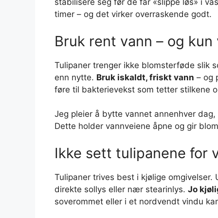
stabilisere seg før de får «slippe løs» i v
timer – og det virker overraskende godt.
Bruk rent vann – og kun
Tulipaner trenger ikke blomsterføde slik s
enn nytte.
Bruk iskaldt, friskt vann
– og p
føre til bakterievekst som tetter stilkene og
Jeg pleier å bytte vannet annenhver dag, og
Dette holder vannveiene åpne og gir bloms
Ikke sett tulipanene for 
Tulipaner trives best i kjølige omgivelser
direkte sollys eller nær stearinlys.
Jo kjøl
soverommet eller i et nordvendt vindu kan