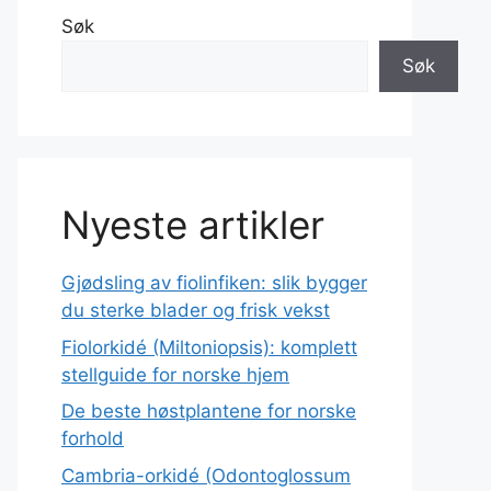
Søk
Søk
Nyeste artikler
Gjødsling av fiolinfiken: slik bygger
du sterke blader og frisk vekst
Fiolorkidé (Miltoniopsis): komplett
stellguide for norske hjem
De beste høstplantene for norske
forhold
Cambria-orkidé (Odontoglossum