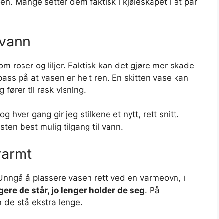
asen. Mange setter dem faktisk i kjøleskapet i et par
 vann
om roser og liljer. Faktisk kan det gjøre mer skade
ass på at vasen er helt ren. En skitten vase kan
 fører til rask visning.
 hver gang gir jeg stilkene et nytt, rett snitt.
ten best mulig tilgang til vann.
varmt
. Unngå å plassere vasen rett ved en varmeovn, i
igere de står, jo lenger holder de seg
. På
 de stå ekstra lenge.