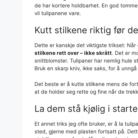
de har kortere holdbarhet. En god tommelf
vil tulipanene vare.
Kutt stilkene riktig før d
Dette er kanskje det viktigste trikset: N
stilkene rett over – ikke skrått
. Det er 
snittblomster. Tulipaner har nemlig hule st
Bruk en skarp kniv, ikke saks, for å unn
Det beste er å kutte stilkene mens de forts
at de holder seg rette og fine når de trek
La dem stå kjølig i start
Et annet triks jeg ofte bruker, er å la tuli
sted, gjerne med plasten fortsatt på. Dett