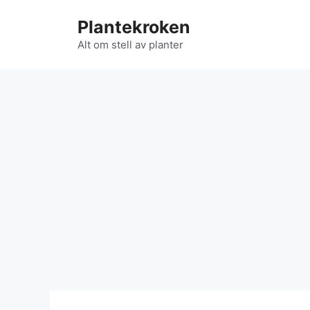
Hopp
Plantekroken
til
innhold
Alt om stell av planter