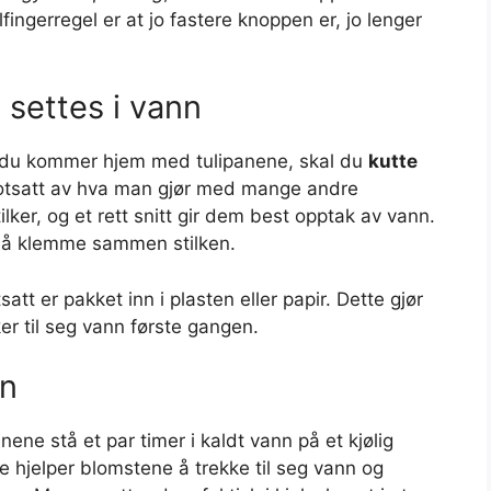
ingerregel er at jo fastere knoppen er, jo lenger
e settes i vann
år du kommer hjem med tulipanene, skal du
kutte
motsatt av hva man gjør med mange andre
ilker, og et rett snitt gir dem best opptak av vann.
gå å klemme sammen stilken.
att er pakket inn i plasten eller papir. Dette gjør
ker til seg vann første gangen.
en
panene stå et par timer i kaldt vann på et kjølig
e hjelper blomstene å trekke til seg vann og