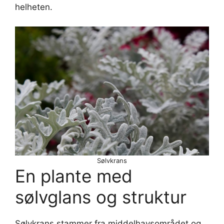
helheten.
Sølvkrans
En plante med
sølvglans og struktur
Sølvkrans stammer fra middelhavsområdet og