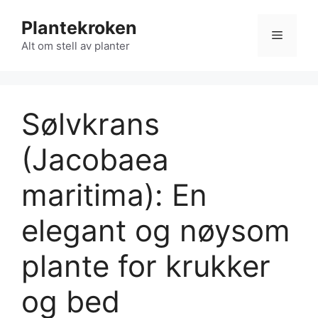
Hopp
Plantekroken
til
Meny
innhold
Alt om stell av planter
Sølvkrans
(Jacobaea
maritima): En
elegant og nøysom
plante for krukker
og bed