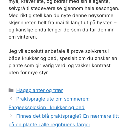
mye, krever lite, og bidrar med sin elegante,
sølvgrå tilstedeværelse gjennom hele sesongen.
Med riktig stell kan du nyte denne nøysomme
skjønnheten helt fra mai til langt ut på høsten –
og kanskje enda lenger dersom du tar den inn
om vinteren.
Jeg vil absolutt anbefale å prøve sølvkrans i
både krukker og bed, spesielt om du ønsker en
plante som gir varig verdi og vakker kontrast
uten for mye styr.
Kategorier
Hageplanter og trær
Praktspragle ute om sommeren:
Fargeeksplosjon i krukker og bed
Finnes det blå praktspragle? En nærmere titt
på en plante i alle regnbuens farger