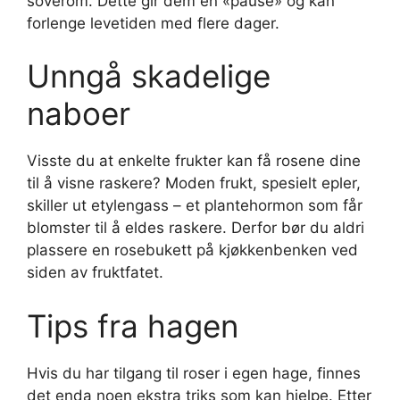
soverom. Dette gir dem en «pause» og kan
forlenge levetiden med flere dager.
Unngå skadelige
naboer
Visste du at enkelte frukter kan få rosene dine
til å visne raskere? Moden frukt, spesielt epler,
skiller ut etylengass – et plantehormon som får
blomster til å eldes raskere. Derfor bør du aldri
plassere en rosebukett på kjøkkenbenken ved
siden av fruktfatet.
Tips fra hagen
Hvis du har tilgang til roser i egen hage, finnes
det enda noen ekstra triks som kan hjelpe. Etter