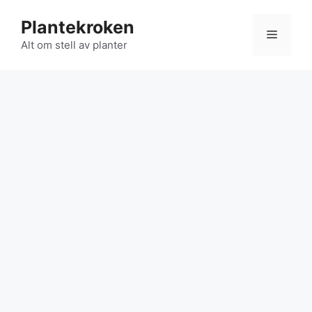
Hopp
Plantekroken
til
Meny
innhold
Alt om stell av planter