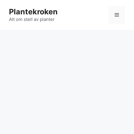
Hopp
Plantekroken
til
Meny
innhold
Alt om stell av planter