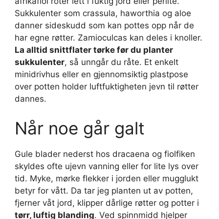
afrikafiol roter lett i fuktig jord eller perlite.
Sukkulenter som crassula, haworthia og aloe
danner sideskudd som kan pottes opp når de
har egne røtter. Zamioculcas kan deles i knoller.
La alltid snittflater tørke før du planter
sukkulenter
, så unngår du råte. Et enkelt
minidrivhus eller en gjennomsiktig plastpose
over potten holder luftfuktigheten jevn til røtter
dannes.
Når noe går galt
Gule blader nederst hos dracaena og fiolfiken
skyldes ofte ujevn vanning eller for lite lys over
tid. Myke, mørke flekker i jorden eller mugglukt
betyr for vått. Da tar jeg planten ut av potten,
fjerner våt jord, klipper dårlige røtter og potter i
tørr, luftig blanding
. Ved spinnmidd hjelper