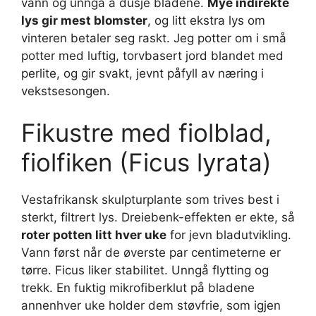
vann og unngå å dusje bladene.
Mye indirekte
lys gir mest blomster
, og litt ekstra lys om
vinteren betaler seg raskt. Jeg potter om i små
potter med luftig, torvbasert jord blandet med
perlite, og gir svakt, jevnt påfyll av næring i
vekstsesongen.
Fikustre med fiolblad,
fiolfiken (Ficus lyrata)
Vestafrikansk skulpturplante som trives best i
sterkt, filtrert lys. Dreiebenk-effekten er ekte, så
roter potten litt hver uke
for jevn bladutvikling.
Vann først når de øverste par centimeterne er
tørre. Ficus liker stabilitet. Unngå flytting og
trekk. En fuktig mikrofiberklut på bladene
annenhver uke holder dem støvfrie, som igjen