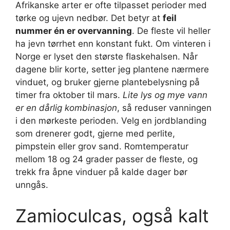
Afrikanske arter er ofte tilpasset perioder med
tørke og ujevn nedbør. Det betyr at
feil
nummer én er overvanning
. De fleste vil heller
ha jevn tørrhet enn konstant fukt. Om vinteren i
Norge er lyset den største flaskehalsen. Når
dagene blir korte, setter jeg plantene nærmere
vinduet, og bruker gjerne plantebelysning på
timer fra oktober til mars.
Lite lys og mye vann
er en dårlig kombinasjon
, så reduser vanningen
i den mørkeste perioden. Velg en jordblanding
som drenerer godt, gjerne med perlite,
pimpstein eller grov sand. Romtemperatur
mellom 18 og 24 grader passer de fleste, og
trekk fra åpne vinduer på kalde dager bør
unngås.
Zamioculcas, også kalt