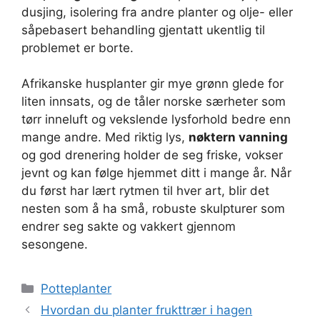
dusjing, isolering fra andre planter og olje- eller
såpebasert behandling gjentatt ukentlig til
problemet er borte.
Afrikanske husplanter gir mye grønn glede for
liten innsats, og de tåler norske særheter som
tørr inneluft og vekslende lysforhold bedre enn
mange andre. Med riktig lys,
nøktern vanning
og god drenering holder de seg friske, vokser
jevnt og kan følge hjemmet ditt i mange år. Når
du først har lært rytmen til hver art, blir det
nesten som å ha små, robuste skulpturer som
endrer seg sakte og vakkert gjennom
sesongene.
Kategorier
Potteplanter
Hvordan du planter frukttrær i hagen