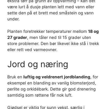
ekstra tørr på grunn av oppvarming – kan det
være lurt å dusje planten lett med vann eller
sette den på et brett med småstein og vann
under.
Planten foretrekker temperaturer mellom
18 og
27 grader
, men tåler ned til 15 grader uten
store problemer. Den bør likevel ikke stå i trekk
eller rett ved varmeovner.
Jord og næring
Bruk en
luftig og veldrenert jordblanding
, for
eksempel en blanding av vanlig blomsterjord,
perlite og orkidébark. Dette gir god drenering
samtidig som røttene får nok luft.
Gjødsel er viktig for sunn vekst, særlig i