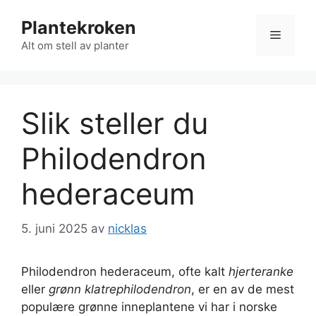
Hopp
Plantekroken
til
Meny
innhold
Alt om stell av planter
Slik steller du
Philodendron
hederaceum
5. juni 2025
av
nicklas
Philodendron hederaceum, ofte kalt
hjerteranke
eller
grønn klatrephilodendron
, er en av de mest
populære grønne inneplantene vi har i norske