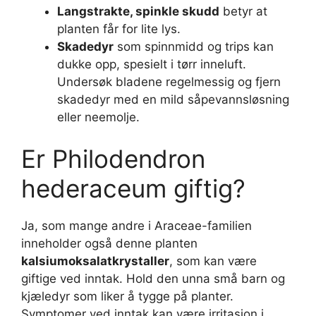
Langstrakte, spinkle skudd
betyr at
planten får for lite lys.
Skadedyr
som spinnmidd og trips kan
dukke opp, spesielt i tørr inneluft.
Undersøk bladene regelmessig og fjern
skadedyr med en mild såpevannsløsning
eller neemolje.
Er Philodendron
hederaceum giftig?
Ja, som mange andre i Araceae-familien
inneholder også denne planten
kalsiumoksalatkrystaller
, som kan være
giftige ved inntak. Hold den unna små barn og
kjæledyr som liker å tygge på planter.
Symptomer ved inntak kan være irritasjon i