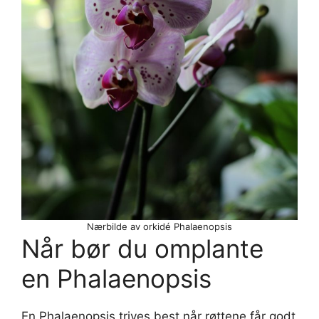
Nærbilde av orkidé Phalaenopsis
Når bør du omplante
en Phalaenopsis
En Phalaenopsis trives best når røttene får godt