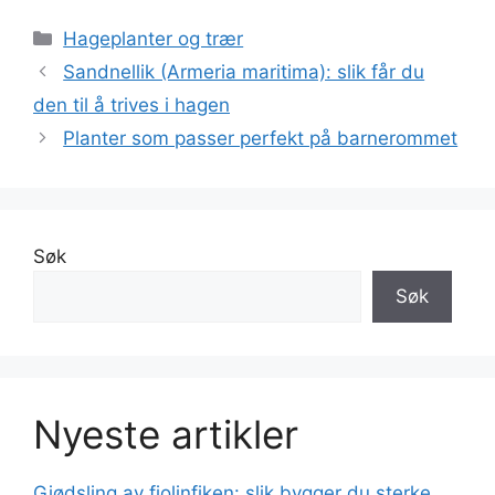
Kategorier
Hageplanter og trær
Sandnellik (Armeria maritima): slik får du
den til å trives i hagen
Planter som passer perfekt på barnerommet
Søk
Søk
Nyeste artikler
Gjødsling av fiolinfiken: slik bygger du sterke