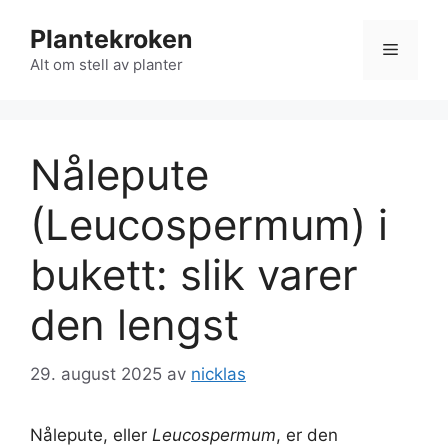
Hopp
Plantekroken
til
Meny
innhold
Alt om stell av planter
Nålepute
(Leucospermum) i
bukett: slik varer
den lengst
29. august 2025
av
nicklas
Nålepute, eller
Leucospermum
, er den