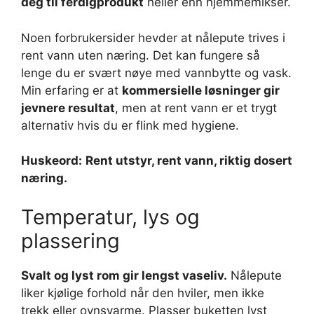
deg til ferdigprodukt
heller enn hjemmemikser.
Noen forbrukersider hevder at nålepute trives i
rent vann uten næring. Det kan fungere så
lenge du er svært nøye med vannbytte og vask.
Min erfaring er at
kommersielle løsninger gir
jevnere resultat
, men at rent vann er et trygt
alternativ hvis du er flink med hygiene.
Huskeord:
Rent utstyr, rent vann, riktig dosert
næring.
Temperatur, lys og
plassering
Svalt og lyst rom gir lengst vaseliv.
Nålepute
liker kjølige forhold når den hviler, men ikke
trekk eller ovnsvarme. Plasser buketten lyst