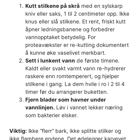
Kutt stilkene på skrå
med en sylskarp
kniv eller saks, 1 til 2 centimeter opp. Ikke
knus eller slå stilkene. Et rent, friskt kutt
åpner ledningsbanene og forbedrer
vannopptaket betydelig. For
proteavækster er re-kutting dokumentert
å kunne øke vaselivet merkbart.
Sett i lunkent vann
de første timene.
Kaldt eller svakt varmt vann re-hydrerer
raskere enn romtemperert, og hjelper
stilkene i gang. La dem hvile i ro i 2 til 4
timer før du arrangerer buketten.
Fjern blader som havner under
vannlinjen.
Løv i vannet lekker næring
som bakterier elsker.
Viktig:
Ikke “flerr” bark, ikke splitte stilker og
ikke flambere endene. Det ødelegger karvevet