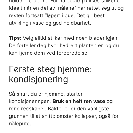
holder de bedre. For nålepute plukkes stilkene
ideelt når en del av “nålene” har rettet seg ut og
resten fortsatt “løper” i bue. Det gir best
utvikling i vase og god holdbarhet.
Tips:
Velg alltid stilker med noen blader igjen.
De forteller deg hvor hydrert planten er, og du
kan fjerne dem ved forberedelse.
Første steg hjemme:
kondisjonering
Så snart du er hjemme, starter
kondisjoneringen.
Bruk en helt ren vase
og
rene redskaper. Bakterier er den vanligste
grunnen til at snittblomster kollapser, også for
nålepute.