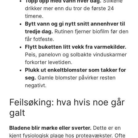
Topp opp med vann hver dag.
Stilkene
drikker mer enn du tror de første 24
timene.
Bytt vann og gi nytt snitt annenhver til
tredje dag.
Rutinen fjerner biofilm før den
får fotfeste.
Flytt buketten litt vekk fra varmekilder.
Peis, panelovn og solbakte vinduskarmer
forkorter levetiden.
Plukk ut enkeltblomster som takker for
seg.
Gamle blomster påvirker resten
negativt.
Feilsøking: hva hvis noe går
galt
Bladene blir mørke eller sverter.
Dette er en
kjent fysiologisk plage hos proteavækster. Ofte