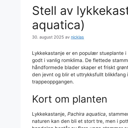
Stell av lykkekas
aquatica)
30. august 2025
av
nicklas
Lykkekastanje er en populær stueplante i N
godt i vanlig romklima. De flettede stamme
håndformede blader skaper et friskt grønt
den jevnt og blir et uttrykksfullt blikkfang
trappeoppgangen.
Kort om planten
Lykkekastanje,
Pachira aquatica
, stammer
naturen kan den bli et stort tre, men i po