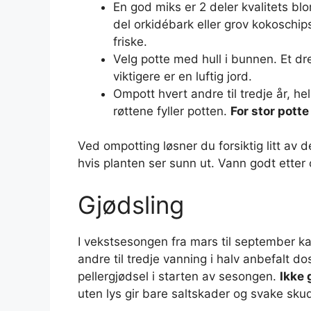
En god miks er 2 deler kvalitets blom
del orkidébark eller grov kokoschips
friske.
Velg potte med hull i bunnen. Et dr
viktigere er en luftig jord.
Ompott hvert andre til tredje år, he
røttene fyller potten.
For stor potte
Ved ompotting løsner du forsiktig litt av 
hvis planten ser sunn ut. Vann godt etter o
Gjødsling
I vekstsesongen fra mars til september ka
andre til tredje vanning i halv anbefalt d
pellergjødsel i starten av sesongen.
Ikke 
uten lys gir bare saltskader og svake sku