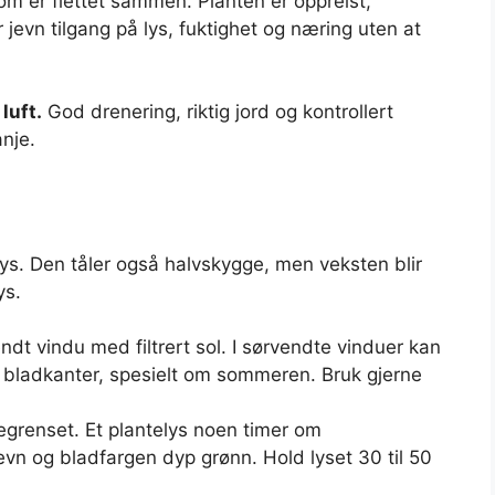
m er flettet sammen. Planten er oppreist,
 jevn tilgang på lys, fuktighet og næring uten at
luft.
God drenering, riktig jord og kontrollert
nje.
 lys. Den tåler også halvskygge, men veksten blir
ys.
ndt vindu med filtrert sol. I sørvendte vinduer kan
e bladkanter, spesielt om sommeren. Bruk gjerne
egrenset. Et plantelys noen timer om
vn og bladfargen dyp grønn. Hold lyset 30 til 50