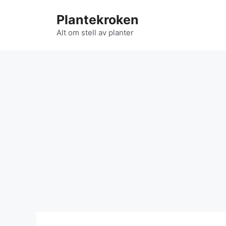
Hopp
Plantekroken
til
innhold
Alt om stell av planter