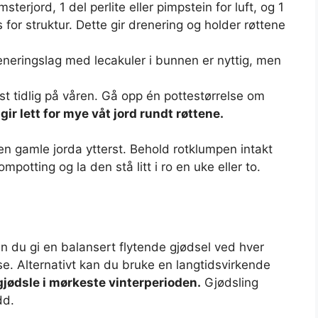
sterjord, 1 del perlite eller pimpstein for luft, og 1
 for struktur. Dette gir drenering og holder røttene
eneringslag med lecakuler i bunnen er nyttig, men
lst tidlig på våren. Gå opp én potte­størrelse om
 gir lett for mye våt jord rundt røttene.
den gamle jorda ytterst. Behold rotklumpen intakt
mpotting og la den stå litt i ro en uke eller to.
n du gi en balansert flytende gjødsel ved hver
ose. Alternativt kan du bruke en langtidsvirkende
gjødsle i mørkeste vinterperioden.
Gjødsling
dd.