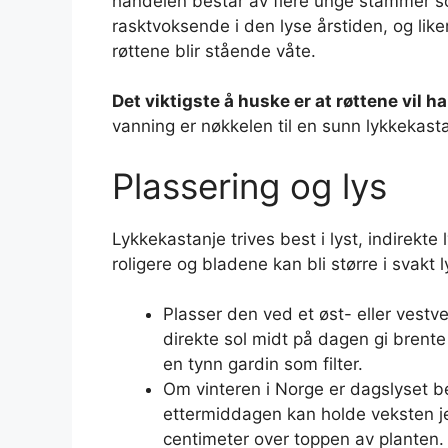
handelen består av flere unge stammer so
rasktvoksende i den lyse årstiden, og liker
røttene blir stående våte.
Det viktigste å huske er at røttene vil ha 
vanning er nøkkelen til en sunn lykkekasta
Plassering og lys
Lykkekastanje trives best i lyst, indirekte
roligere og bladene kan bli større i svakt l
Plasser den ved et øst- eller vestve
direkte sol midt på dagen gi brent
en tynn gardin som filter.
Om vinteren i Norge er dagslyset b
ettermiddagen kan holde veksten je
centimeter over toppen av planten.