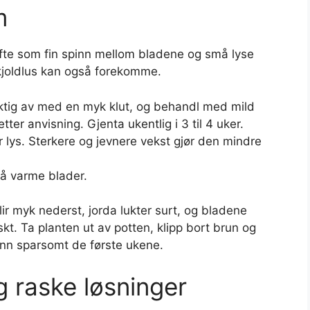
m
ofte som fin spinn mellom bladene og små lyse
 skjoldlus kan også forekomme.
rsiktig av med en myk klut, og behandl med mild
tter anvisning. Gjenta ukentlig i 3 til 4 uker.
r lys. Sterkere og jevnere vekst gjør den mindre
på varme blader.
r myk nederst, jorda lukter surt, og bladene
kt. Ta planten ut av potten, klipp bort brun og
 Vann sparsomt de første ukene.
g raske løsninger