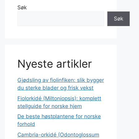
Søk
Søk
Nyeste artikler
Gjødsling av fiolinfiken: slik bygger
du sterke blader og frisk vekst
Fiolorkidé (Miltoniopsis): komplett
stellguide for norske hjem
De beste høstplantene for norske
forhold
Cambria-orkidé (Odontoglossum