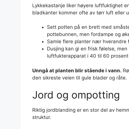
Lykkekastanje liker høyere luftfuktighet e
bladkanter kommer ofte av tørr luft eller 
Sett potten på en brett med småstei
pottebunnen, men fordampe og øke 
Samle flere planter nær hverandre fo
Dusjing kan gi en frisk følelse, men 
luftfukterapparat i 40 til 60 prosent
Unngå at planten blir stående i vann.
Røt
den sikreste veien til gule blader og råte.
Jord og ompotting
Riktig jordblanding er en stor del av hem
struktur.