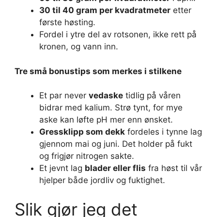
30 til 40 gram per kvadratmeter
etter
første høsting.
Fordel i ytre del av rotsonen, ikke rett på
kronen, og vann inn.
Tre små bonustips som merkes i stilkene
Et par never
vedaske
tidlig på våren
bidrar med kalium. Strø tynt, for mye
aske kan løfte pH mer enn ønsket.
Gressklipp som dekk
fordeles i tynne lag
gjennom mai og juni. Det holder på fukt
og frigjør nitrogen sakte.
Et jevnt lag
blader eller flis
fra høst til vår
hjelper både jordliv og fuktighet.
Slik gjør jeg det