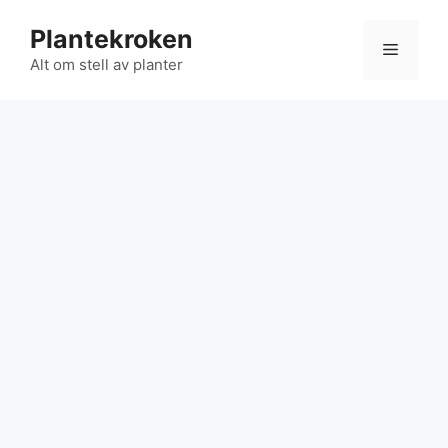
Hopp
Plantekroken
til
Meny
innhold
Alt om stell av planter