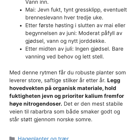
Vann inn.
Mai: Jevn fukt, tynt gressklipp, eventuelt
brenneslevann hver tredje uke.
Etter første høsting i slutten av mai eller
begynnelsen av juni: Moderat påfyll av
gjødsel, vann og nytt jorddekke.
Etter midten av juli: Ingen gjødsel. Bare
vanning ved behov og lett stell.
Med denne rytmen får du robuste planter som
leverer store, saftige stilker år etter år.
Legg
hovedvekten på organisk materiale, hold
fuktigheten jevn og prioriter kalium fremfor
høye nitrogendoser.
Det er den mest stabile
veien til rabarbra som både smaker godt og
står støtt gjennom norske somre.
Kategorier
Hageplanter og trær