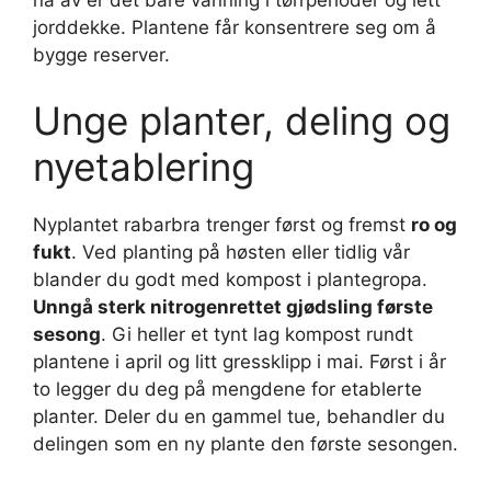
nå av er det bare vanning i tørrperioder og lett
jorddekke. Plantene får konsentrere seg om å
bygge reserver.
Unge planter, deling og
nyetablering
Nyplantet rabarbra trenger først og fremst
ro og
fukt
. Ved planting på høsten eller tidlig vår
blander du godt med kompost i plantegropa.
Unngå sterk nitrogenrettet gjødsling første
sesong
. Gi heller et tynt lag kompost rundt
plantene i april og litt gressklipp i mai. Først i år
to legger du deg på mengdene for etablerte
planter. Deler du en gammel tue, behandler du
delingen som en ny plante den første sesongen.