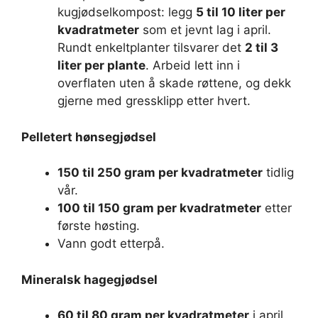
kugjødselkompost: legg
5 til 10 liter per
kvadratmeter
som et jevnt lag i april.
Rundt enkeltplanter tilsvarer det
2 til 3
liter per plante
. Arbeid lett inn i
overflaten uten å skade røttene, og dekk
gjerne med gressklipp etter hvert.
Pelletert hønsegjødsel
150 til 250 gram per kvadratmeter
tidlig
vår.
100 til 150 gram per kvadratmeter
etter
første høsting.
Vann godt etterpå.
Mineralsk hagegjødsel
60 til 80 gram per kvadratmeter
i april.