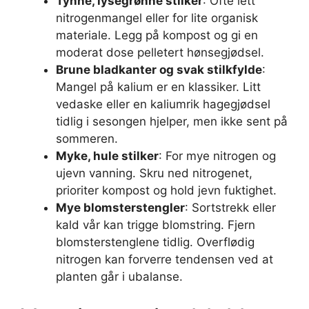
Tynne, lysegrønne stilker
: Ofte lett
nitrogenmangel eller for lite organisk
materiale. Legg på kompost og gi en
moderat dose pelletert hønsegjødsel.
Brune bladkanter og svak stilkfylde
:
Mangel på kalium er en klassiker. Litt
vedaske eller en kaliumrik hagegjødsel
tidlig i sesongen hjelper, men ikke sent på
sommeren.
Myke, hule stilker
: For mye nitrogen og
ujevn vanning. Skru ned nitrogenet,
prioriter kompost og hold jevn fuktighet.
Mye blomsterstengler
: Sortstrekk eller
kald vår kan trigge blomstring. Fjern
blomsterstenglene tidlig. Overflødig
nitrogen kan forverre tendensen ved at
planten går i ubalanse.