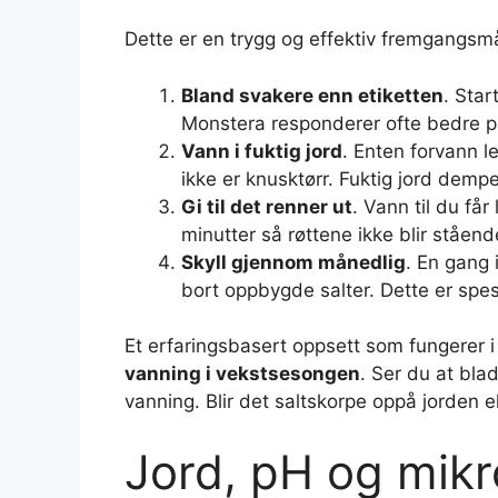
Dette er en trygg og effektiv fremgangsm
Bland svakere enn etiketten
. Sta
Monstera responderer ofte bedre på
Vann i fuktig jord
. Enten forvann l
ikke er knusktørr. Fuktig jord dempe
Gi til det renner ut
. Vann til du får
minutter så røttene ikke blir ståen
Skyll gjennom månedlig
. En gang 
bort oppbygde salter. Dette er spesi
Et erfaringsbasert oppsett som fungerer i
vanning i vekstsesongen
. Ser du at blad
vanning. Blir det saltskorpe oppå jorden el
Jord, pH og mik