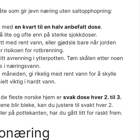
åte som gir jevn næring uten saltopphopning:
rt med
en kvart til en halv anbefalt dose
.
 lite og ofte enn på sterke sjokkdoser.
ett med rent vann, eller gjødsle bare når jorden
r risikoen for rotbrenning.
 litt avrenning i ytterpotten. Tøm skålen etter noen
de i næringsvann.
i måneden, gi rikelig med rent vann for å skylle
elt viktig i hardt vann.
 de fleste norske hjem er
svak dose hver 2. til 3.
ene blir bleke, kan du justere til svakt hver 2.
ler på pottekanten, har du gått litt for raskt frem.
ronæring