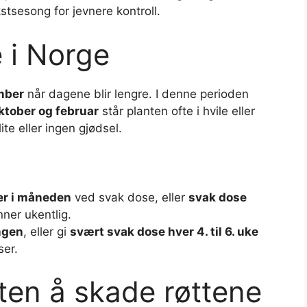
stsesong for jevnere kontroll.
 i Norge
mber
når dagene blir lengre. I denne perioden
ktober og februar
står planten ofte i hvile eller
ite eller ingen gjødsel.
ger i måneden
ved svak dose, eller
svak dose
ner ukentlig.
ngen
, eller gi
svært svak dose hver 4. til 6. uke
ser.
uten å skade røttene