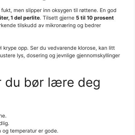
 fukt, men slipper inn oksygen til røttene. En god
ter, 1 del perlite
. Tilsett gjerne
5 til 10 prosent
svirkende tilskudd av mikronæring og bedrer
pH krype opp. Ser du vedvarende klorose, kan litt
justere lys, dosering og jevnlige gjennomskyllinger
r du bør lære deg
ne.
dlig.
n og temperatur er gode.