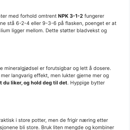
anter med forhold omtrent
NPK 3-1-2
fungerer
rne stå 6-2-4 eller 9-3-6 på flasken, poenget er at
alium ligger mellom. Dette støtter bladvekst og
de mineralgjødsel er forutsigbar og lett å dosere.
g mer langvarig effekt, men lukter gjerne mer og
 du liker, og hold deg til det
. Hyppige bytter
tisk i store potter, men de frigir næring etter
asjonene bli store. Bruk liten mengde og kombiner