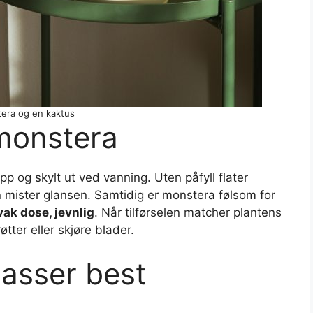
era og en kaktus
 monstera
opp og skylt ut ved vanning. Uten påfyll flater
n mister glansen. Samtidig er monstera følsom for
vak dose, jevnlig
. Når tilførselen matcher plantens
øtter eller skjøre blader.
passer best