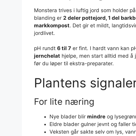
Monstera trives i luftig jord som holder på
blanding er
2 deler pottejord, 1 del barkbi
markkompost
. Det gir et mildt, langtid
jordlivet.
pH rundt
6 til 7
er fint. I hardt vann kan 
jernchelat
hjelpe, men start alltid med å 
før du løper til ekstra-preparater.
Plantens signale
For lite næring
Nye blader blir
mindre
og lysegrøn
Eldre blader gulner jevnt og faller ti
Veksten går sakte selv om lys, van