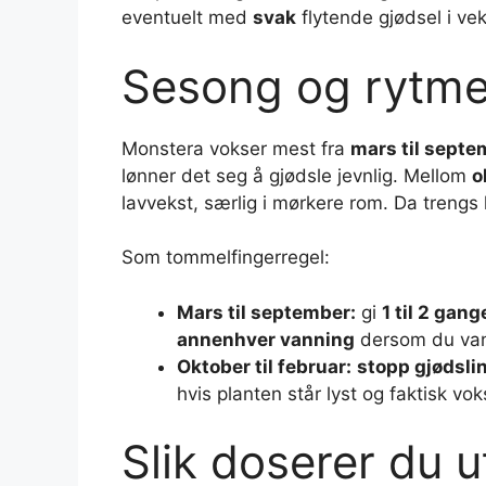
eventuelt med
svak
flytende gjødsel i vek
Sesong og rytme
Monstera vokser mest fra
mars til septe
lønner det seg å gjødsle jevnlig. Mellom
o
lavvekst, særlig i mørkere rom. Da trengs l
Som tommelfingerregel:
Mars til september:
gi
1 til 2 gan
annenhver vanning
dersom du van
Oktober til februar:
stopp gjødsli
hvis planten står lyst og faktisk vok
Slik doserer du 