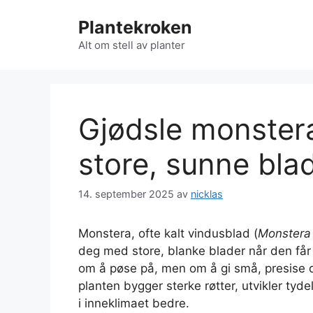
Hopp
Plantekroken
til
innhold
Alt om stell av planter
Gjødsle monstera 
store, sunne bla
14. september 2025
av
nicklas
Monstera, ofte kalt vindusblad (
Monstera 
deg med store, blanke blader når den får j
om å pøse på, men om å gi små, presise d
planten bygger sterke røtter, utvikler tyde
i inneklimaet bedre.