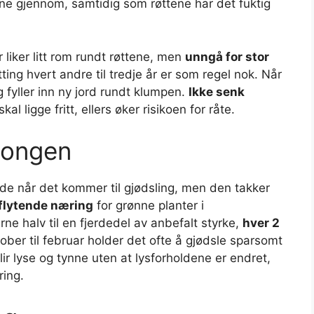
renne gjennom, samtidig som røttene har det fuktig
liker litt rom rundt røttene, men
unngå for stor
ng hvert andre til tredje år er som regel nok. Når
g fyller inn ny jord rundt klumpen.
Ikke senk
al ligge fritt, ellers øker risikoen for råte.
songen
e når det kommer til gjødsling, men den takker
flytende næring
for grønne planter i
ne halv til en fjerdedel av anbefalt styrke,
hver 2
ber til februar holder det ofte å gjødsle sparsomt
blir lyse og tynne uten at lysforholdene er endret,
ring.