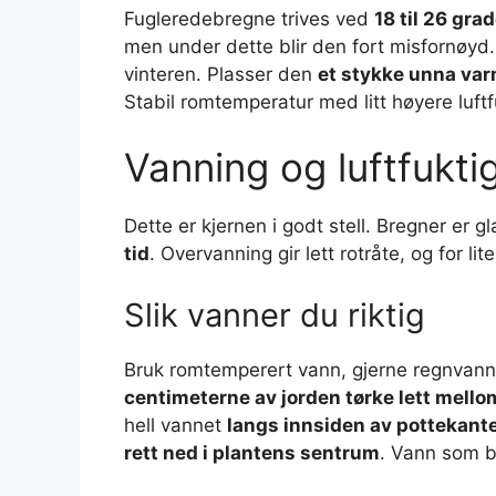
Fugleredebregne trives ved
18 til 26 gra
men under dette blir den fort misfornøyd.
vinteren. Plasser den
et stykke unna va
Stabil romtemperatur med litt høyere luftf
Vanning og luftfukti
Dette er kjernen i godt stell. Bregner er gl
tid
. Overvanning gir lett rotråte, og for li
Slik vanner du riktig
Bruk romtemperert vann, gjerne regnvann 
centimeterne av jorden tørke lett mello
hell vannet
langs innsiden av pottekant
rett ned i plantens sentrum
. Vann som bli