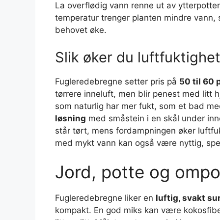
La overflødig vann renne ut av ytterpotten 
temperatur trenger planten mindre vann,
behovet øke.
Slik øker du luftfuktighe
Fugleredebregne setter pris på
50 til 60 
tørrere inneluft, men blir penest med litt 
som naturlig har mer fukt, som et bad me
løsning
med småstein i en skål under inne
står tørt, mens fordampningen øker luftfu
med mykt vann kan også være nyttig, spes
Jord, potte og ompo
Fugleredebregne liker en
luftig, svakt su
kompakt. En god miks kan være kokosfiber 