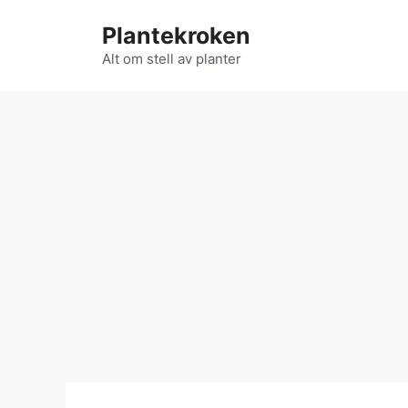
Hopp
Plantekroken
til
innhold
Alt om stell av planter