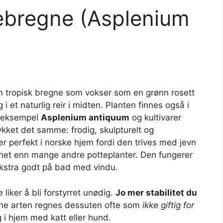
debregne (Asplenium
en tropisk bregne som vokser som en grønn rosett
et naturlig reir i midten. Planten finnes også i
r eksempel
Asplenium antiquum
og kultivarer
kket det samme: frodig, skulpturelt og
r perfekt i norske hjem fordi den trives med jevn
ighet enn mange andre potteplanter. Den fungerer
ekstra godt på bad med vindu.
 liker å bli forstyrret unødig.
Jo mer stabilitet du
e arten regnes dessuten ofte som
ikke giftig for
lg i hjem med katt eller hund.