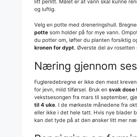
litt perlitt. Målet er at vann skal kunne 
og luftig.
Velg en potte med dreneringshull. Bregner 
potte
som holder på for mye vann. Ompotti
du potter om, løfter du planten forsiktig o
kronen for dypt
. Øverste del av rosetten sk
Næring gjennom se
Fugleredebregne er ikke den mest krevend
for jevn, mild tilførsel. Bruk en
svak dose 
vekstsesongen fra mars til september, gjer
til 4 uke
. I de mørkeste månedene fra okto
eller ikke i det hele tatt. Hvis nye blader 
kan det tyde på at den ønsker litt mer næ