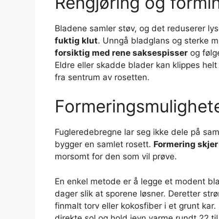
Rengjøring og formi
Bladene samler støv, og det reduserer l
fuktig klut
. Unngå bladglans og sterke mi
forsiktig med rene saksespisser
og følge
Eldre eller skadde blader kan klippes helt
fra sentrum av rosetten.
Formeringsmulighet
Fugleredebregne lar seg ikke dele på s
bygger en samlet rosett.
Formering skjer
morsomt for den som vil prøve.
En enkel metode er å legge et modent bl
dager slik at sporene løsner. Deretter st
finmalt torv eller kokosfiber i et grunt kar.
direkte sol og hold jevn varme rundt 22 til