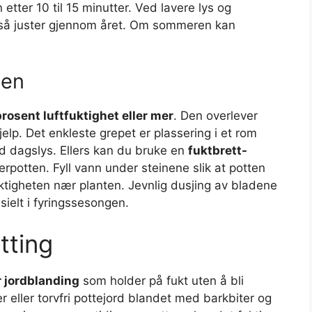
etter 10 til 15 minutter. Ved lavere lys og
 så juster gjennom året. Om sommeren kan
ten
prosent luftfuktighet eller mer
. Den overlever
hjelp. Det enkleste grepet er plassering i et rom
d dagslys. Ellers kan du bruke en
fuktbrett-
rpotten. Fyll vann under steinene slik at potten
ktigheten nær planten. Jevnlig dusjing av bladene
ielt i fyringssesongen.
tting
r jordblanding
som holder på fukt uten å bli
eller torvfri pottejord blandet med barkbiter og