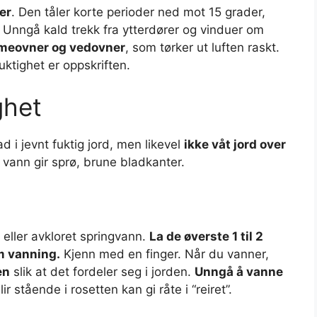
der
. Den tåler korte perioder ned mot 15 grader,
 Unngå kald trekk fra ytterdører og vinduer om
rmeovner og vedovner
, som tørker ut luften raskt.
uktighet er oppskriften.
ghet
ad i jevnt fuktig jord, men likevel
ikke våt jord over
te vann gir sprø, brune bladkanter.
eller avkloret springvann.
La de øverste 1 til 2
m vanning.
Kjenn med en finger. Når du vanner,
en
slik at det fordeler seg i jorden.
Unngå å vanne
r stående i rosetten kan gi råte i “reiret”.