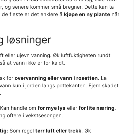
ier, og senere kommer små bregner. Dette kan ta
 de fleste er det enklere å
kjøpe en ny plante
når
g løsninger
ft eller ujevn vanning. Øk luftfuktigheten rundt
så at vann ikke er for kaldt.
sk for
overvanning eller vann i rosetten
. La
vann kun i jorden langs pottekanten. Fjern skadet
.
Kan handle om
for mye lys
eller
for lite næring
.
ring oftere i vekstsesongen.
tig:
Som regel
tørr luft eller trekk
. Øk