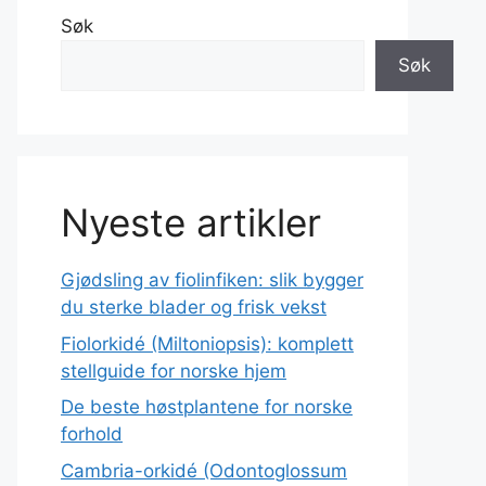
Søk
Søk
Nyeste artikler
Gjødsling av fiolinfiken: slik bygger
du sterke blader og frisk vekst
Fiolorkidé (Miltoniopsis): komplett
stellguide for norske hjem
De beste høstplantene for norske
forhold
Cambria-orkidé (Odontoglossum