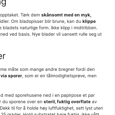
ng
ysopptaket. Tørk dem
skånsomt med en myk,
dler. Om bladspisser blir brune, kan du
klippe
 bladets naturlige form. Ikke klipp i midtribben.
 ned ved basis. Nye blader vil uansett rulle seg ut
er
amme måte som mange andre bregner fordi den
 via sporer
, som er en tålmodighetsprøve, men
ad med sporehusene ned i en papirpose et par
rør du sporene over en
steril, fuktig overflate
av
 Dekk til for å holde høy luftfuktighet, sett lyst uten
 25 grader. Hold substratet bare fuktig, ikke vått.