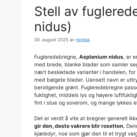
Stell av fuglere
nidus)
30. august 2025
av
nicklas
Fugleredebregne,
Asplenium nidus
, er 
med brede, blanke blader som samler seg i 
nært beslektede varianter i handelen, fo
med bølgete blader. Uansett navn er uttry
beroligende grønt. Fugleredebregne passe
fuktighet, middels lys og høyere luftfukt
fint i stue og soverom, og mange lykkes 
Det er verdt å vite at bregner generelt ikke
gir den, desto vakrere blir rosetten.
Denn
kjæledyr
, noe som gjør den til et trygt va