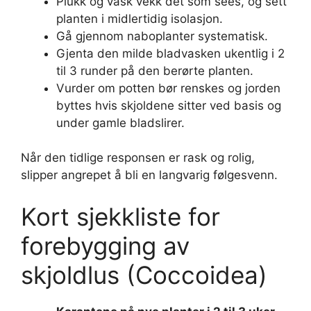
Plukk og vask vekk det som sees, og sett
planten i midlertidig isolasjon.
Gå gjennom naboplanter systematisk.
Gjenta den milde bladvasken ukentlig i 2
til 3 runder på den berørte planten.
Vurder om potten bør renskes og jorden
byttes hvis skjoldene sitter ved basis og
under gamle bladslirer.
Når den tidlige responsen er rask og rolig,
slipper angrepet å bli en langvarig følgesvenn.
Kort sjekkliste for
forebygging av
skjoldlus (Coccoidea)