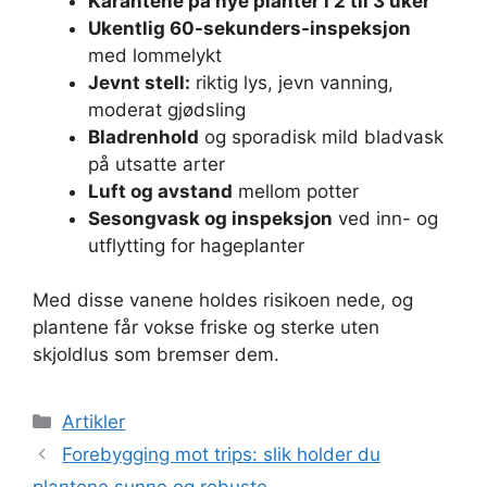
Karantene på nye planter i 2 til 3 uker
Ukentlig 60-sekunders-inspeksjon
med lommelykt
Jevnt stell:
riktig lys, jevn vanning,
moderat gjødsling
Bladrenhold
og sporadisk mild bladvask
på utsatte arter
Luft og avstand
mellom potter
Sesongvask og inspeksjon
ved inn- og
utflytting for hageplanter
Med disse vanene holdes risikoen nede, og
plantene får vokse friske og sterke uten
skjoldlus som bremser dem.
Kategorier
Artikler
Forebygging mot trips: slik holder du