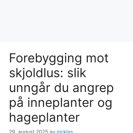
Forebygging mot
skjoldlus: slik
unngår du angrep
på inneplanter og
hageplanter
29. august 2025
av
nicklas