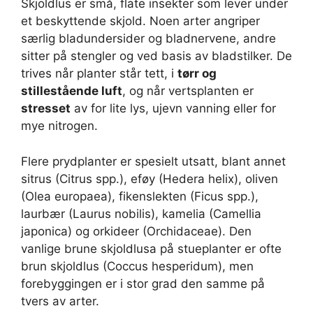
Skjoldlus er små, flate insekter som lever under
et beskyttende skjold. Noen arter angriper
særlig bladundersider og bladnervene, andre
sitter på stengler og ved basis av bladstilker. De
trives når planter står tett, i
tørr og
stillestående luft
, og når vertsplanten er
stresset
av for lite lys, ujevn vanning eller for
mye nitrogen.
Flere prydplanter er spesielt utsatt, blant annet
sitrus (Citrus spp.), eføy (Hedera helix), oliven
(Olea europaea), fikenslekten (Ficus spp.),
laurbær (Laurus nobilis), kamelia (Camellia
japonica) og orkideer (Orchidaceae). Den
vanlige brune skjoldlusa på stueplanter er ofte
brun skjoldlus (Coccus hesperidum), men
forebyggingen er i stor grad den samme på
tvers av arter.