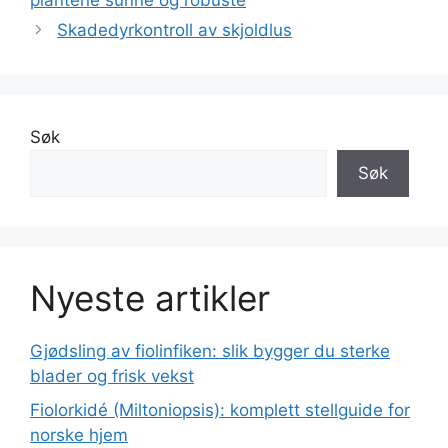
plantene sunne og robuste
Skadedyrkontroll av skjoldlus
Søk
Søk
Nyeste artikler
Gjødsling av fiolinfiken: slik bygger du sterke
blader og frisk vekst
Fiolorkidé (Miltoniopsis): komplett stellguide for
norske hjem