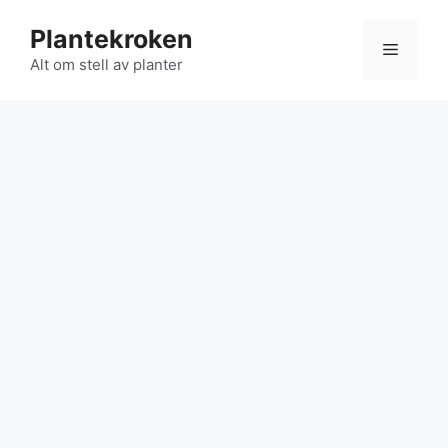
Hopp
Plantekroken
til
Meny
innhold
Alt om stell av planter