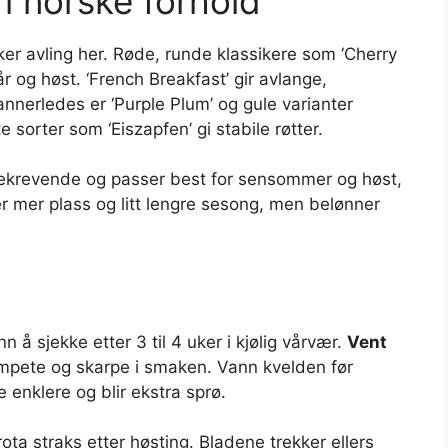
i norske forhold
er avling her. Røde, runde klassikere som ‘Cherry
vår og høst. ‘French Breakfast’ gir avlange,
nnerledes er ‘Purple Plum’ og gule varianter
e sorter som ‘Eiszapfen’ gi stabile røtter.
mekrevende og passer best for sensommer og høst,
er mer plass og litt lengre sesong, men belønner
 å sjekke etter 3 til 4 uker i kjølig vårvær.
Vent
ampete og skarpe i smaken. Vann kvelden før
e enklere og blir ekstra sprø.
ta straks etter høsting. Bladene trekker ellers