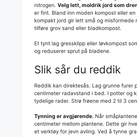
nitrogen.
Velg lett, moldrik jord som dre
er fint. Bland inn moden kompost eller en
kompakt jord gir lett små og misformede rø
tilføre grov sand eller bladkompost.
Et tynt lag gressklipp eller løvkompost so
og reduserer sprut på bladene.
Slik sår du reddik
Reddik kan direktesås. Lag grunne furer p
centimeter radavstand i bed. I potter og k
tydelige rader. Strø frøene med 2 til 3 cen
Tynning er avgjørende.
Når småplantene h
centimeter mellom plantene. Dette gir hver
et verktøy for jevn avling. Ved å tynne 