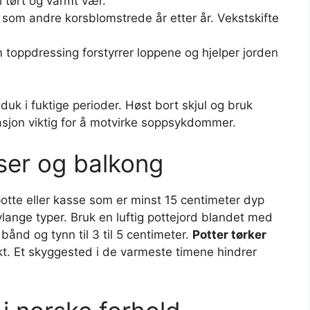
i tørt og varmt vær.
 som andre korsblomstrede år etter år. Vekstskifte
m toppdressing forstyrrer loppene og hjelper jorden
duk i fuktige perioder. Høst bort skjul og bruk
lasjon viktig for å motvirke soppsykdommer.
sser og balkong
potte eller kasse som er minst 15 centimeter dyp
vlange typer. Bruk en luftig pottejord blandet med
bånd og tynn til 3 til 5 centimeter.
Potter tørker
t. Et skyggested i de varmeste timene hindrer