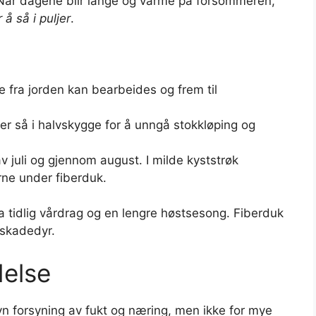
r. Når dagene blir lange og varme på forsommeren,
å så i puljer
.
e fra jorden kan bearbeides og frem til
ler så i halvskygge for å unngå stokkløping og
av juli og gjennom august. I milde kyststrøk
rne under fiberduk.
ra tidlig vårdrag og en lengre høstsesong. Fiberduk
 skadedyr.
delse
evn forsyning av fukt og næring, men ikke for mye