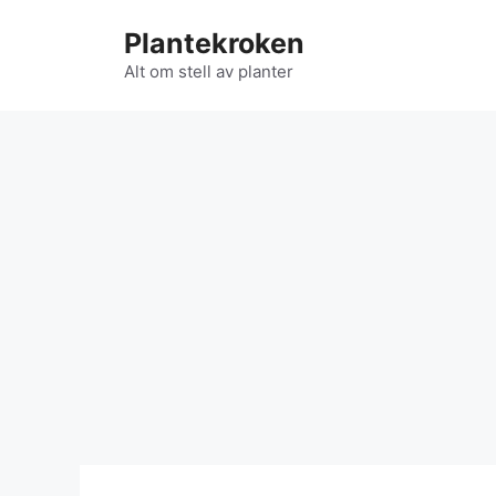
Hopp
Plantekroken
til
innhold
Alt om stell av planter