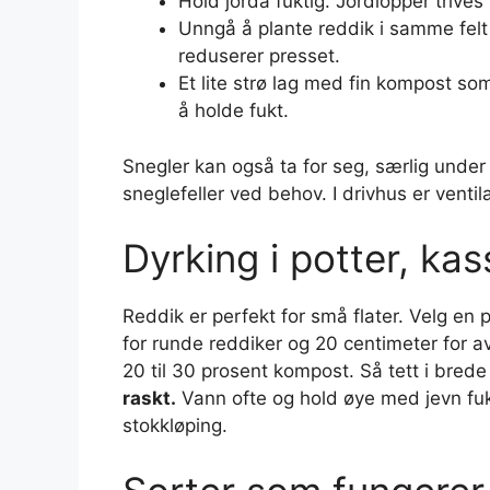
Hold jorda fuktig. Jordlopper trives 
Unngå å plante reddik i samme felt
reduserer presset.
Et lite strø lag med fin kompost so
å holde fukt.
Snegler kan også ta for seg, særlig under 
sneglefeller ved behov. I drivhus er venti
Dyrking i potter, ka
Reddik er perfekt for små flater. Velg en 
for runde reddiker og 20 centimeter for a
20 til 30 prosent kompost. Så tett i brede 
raskt.
Vann ofte og hold øye med jevn fuk
stokkløping.