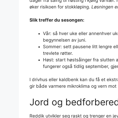
dager fra såing til høsting i kjølig vårvæ
øker risikoen for stokkløping.
Løsningen er 
Slik treffer du sesongen:
Vår: så hver uke eller annenhver uk
begynnelsen av juni.
Sommer: sett pausene litt lengre el
trevlete røtter.
Høst: start høstsåinger fra slutten 
fungerer også tidlig september, gje
I drivhus eller kaldbenk kan du få et ekst
gir både varmere mikroklima og vern mot
Jord og bedforbere
Reddik utvikler seg raskt og trenger en j