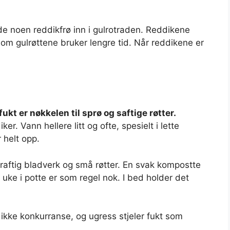
nde noen reddikfrø inn i gulrotraden. Reddikene
som gulrøttene bruker lengre tid. Når reddikene er
fukt er nøkkelen til sprø og saftige røtter.
ker. Vann hellere litt og ofte, spesielt i lette
r helt opp.
raftig bladverk og små røtter. En svak kompostte
uke i potte er som regel nok. I bed holder det
 ikke konkurranse, og ugress stjeler fukt som