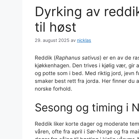
Dyrking av reddik
til høst
29. august 2025
av
nicklas
Reddik (
Raphanus sativus
) er en av de r
kjøkkenhagen. Den trives i kjølig vær, gir a
og potte som i bed. Med riktig jord, jevn f
smaker best rett fra jorda. Her finner du 
norske forhold.
Sesong og timing i 
Reddik liker korte dager og moderate temp
våren, ofte fra april i Sør-Norge og fra mai