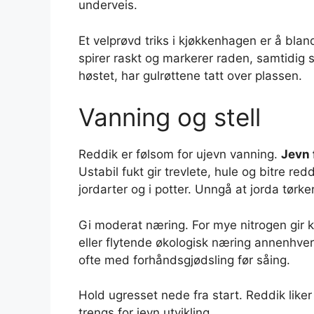
underveis.
Et velprøvd triks i kjøkkenhagen er å bla
spirer raskt og markerer raden, samtidig 
høstet, har gulrøttene tatt over plassen.
Vanning og stell
Reddik er følsom for ujevn vanning.
Jevn 
Ustabil fukt gir trevlete, hule og bitre reddi
jordarter og i potter. Unngå at jorda tørke
Gi moderat næring. For mye nitrogen gir k
eller flytende økologisk næring annenhver 
ofte med forhåndsgjødsling før såing.
Hold ugresset nede fra start. Reddik liker
trengs for jevn utvikling.