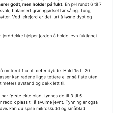
nerer godt, men holder på fukt.
En pH rundt 6 til 7
 svak, balansert grønngjødsel før såing. Tung,
tter. Ved leirejord er det lurt å løsne dypt og
m jorddekke hjelper jorden å holde jevn fuktighet
å omtrent 1 centimeter dybde. Hold 15 til 20
asser kan radene ligge tettere eller så flate uten
timeters avstand og dekk lett til.
ar første ekte blad, tynnes de til 3 til 5
 reddik plass til å svulme jevnt. Tynning er også
gradvis kan du spise mikroskudd og småblad