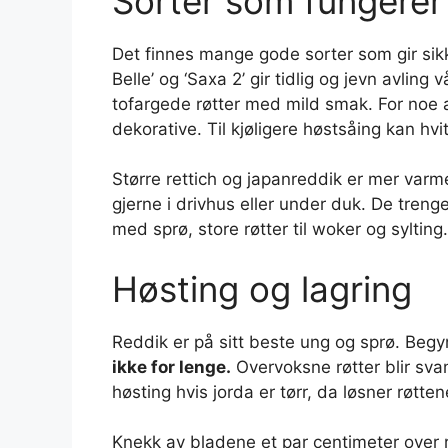
Sorter som fungerer 
Det finnes mange gode sorter som gir sikk
Belle’ og ‘Saxa 2’ gir tidlig og jevn avling 
tofargede røtter med mild smak. For noe a
dekorative. Til kjøligere høstsåing kan hvit
Større rettich og japanreddik er mer var
gjerne i drivhus eller under duk. De treng
med sprø, store røtter til woker og sylting.
Høsting og lagring
Reddik er på sitt beste ung og sprø. Begynn
ikke for lenge.
Overvoksne røtter blir sv
høsting hvis jorda er tørr, da løsner røtten
Knekk av bladene et par centimeter over ro