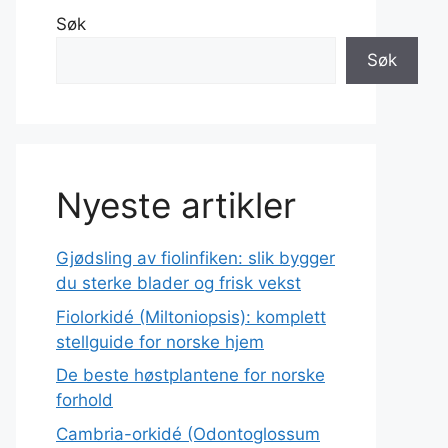
Søk
Søk
Nyeste artikler
Gjødsling av fiolinfiken: slik bygger
du sterke blader og frisk vekst
Fiolorkidé (Miltoniopsis): komplett
stellguide for norske hjem
De beste høstplantene for norske
forhold
Cambria-orkidé (Odontoglossum