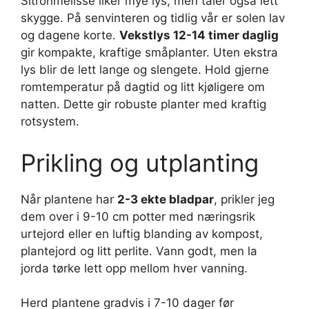
Sitronmelisse liker mye lys, men tåler også lett
skygge. På senvinteren og tidlig vår er solen lav
og dagene korte.
Vekstlys 12-14 timer daglig
gir kompakte, kraftige småplanter. Uten ekstra
lys blir de lett lange og slengete. Hold gjerne
romtemperatur på dagtid og litt kjøligere om
natten. Dette gir robuste planter med kraftig
rotsystem.
Prikling og utplanting
Når plantene har
2-3 ekte bladpar
, prikler jeg
dem over i 9-10 cm potter med næringsrik
urtejord eller en luftig blanding av kompost,
plantejord og litt perlite. Vann godt, men la
jorda tørke lett opp mellom hver vanning.
Herd plantene gradvis i 7-10 dager før