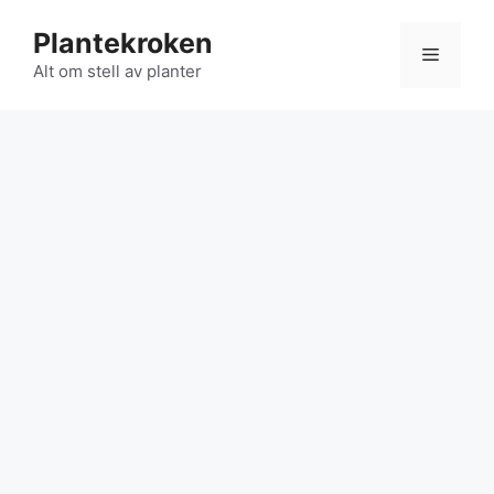
Hopp
Plantekroken
til
Meny
innhold
Alt om stell av planter