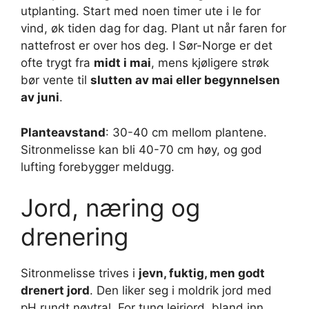
utplanting. Start med noen timer ute i le for
vind, øk tiden dag for dag. Plant ut når faren for
nattefrost er over hos deg. I Sør-Norge er det
ofte trygt fra
midt i mai
, mens kjøligere strøk
bør vente til
slutten av mai eller begynnelsen
av juni
.
Planteavstand
: 30-40 cm mellom plantene.
Sitronmelisse kan bli 40-70 cm høy, og god
lufting forebygger meldugg.
Jord, næring og
drenering
Sitronmelisse trives i
jevn, fuktig, men godt
drenert jord
. Den liker seg i moldrik jord med
pH rundt nøytral. For tung leirjord, bland inn