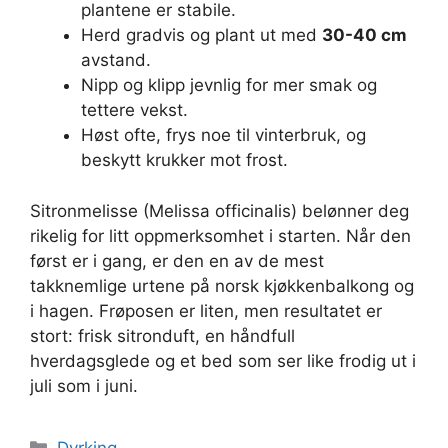
plantene er stabile.
Herd gradvis og plant ut med
30-40 cm
avstand.
Nipp og klipp jevnlig for mer smak og
tettere vekst.
Høst ofte, frys noe til vinterbruk, og
beskytt krukker mot frost.
Sitronmelisse (Melissa officinalis) belønner deg
rikelig for litt oppmerksomhet i starten. Når den
først er i gang, er den en av de mest
takknemlige urtene på norsk kjøkkenbalkong og
i hagen. Frøposen er liten, men resultatet er
stort: frisk sitronduft, en håndfull
hverdagsglede og et bed som ser like frodig ut i
juli som i juni.
Kategorier
Dyrking