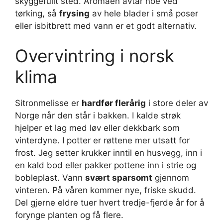
skyggefullt sted. Aromaen avtar noe ved
tørking, så
frysing
av hele blader i små poser
eller isbitbrett med vann er et godt alternativ.
Overvintring i norsk
klima
Sitronmelisse er
hardfør flerårig
i store deler av
Norge når den står i bakken. I kalde strøk
hjelper et lag med løv eller dekkbark som
vinterdyne. I potter er røttene mer utsatt for
frost. Jeg setter krukker inntil en husvegg, inn i
en kald bod eller pakker pottene inn i strie og
bobleplast. Vann
svært sparsomt
gjennom
vinteren. På våren kommer nye, friske skudd.
Del gjerne eldre tuer hvert tredje-fjerde år for å
forynge planten og få flere.