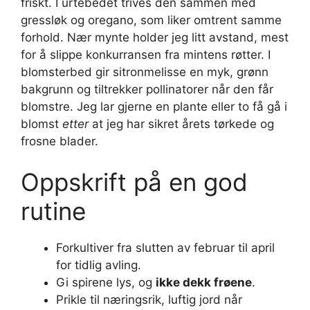
friskt. I urtebedet trives den sammen med
gressløk og oregano, som liker omtrent samme
forhold. Nær mynte holder jeg litt avstand, mest
for å slippe konkurransen fra mintens røtter. I
blomsterbed gir sitronmelisse en myk, grønn
bakgrunn og tiltrekker pollinatorer når den får
blomstre. Jeg lar gjerne en plante eller to få gå i
blomst
etter
at jeg har sikret årets tørkede og
frosne blader.
Oppskrift på en god
rutine
Forkultiver fra slutten av februar til april
for tidlig avling.
Gi spirene lys, og
ikke dekk frøene
.
Prikle til næringsrik, luftig jord når