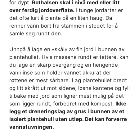
for dypt.
Rothalsen skal i nivå med eller litt
over ferdig jordoverflate.
I tunge jordarter er
det ofte lurt å plante på en liten haug. Da
renner vann bort fra stammen i stedet for å
samle seg rundt den.
Unngå å lage en «skål» av fin jord i bunnen av
plantehullet. Hvis massene rundt er tettere, kan
du lage en skarp overgang og en hengende
vannlinse som holder vannet akkurat der
røttene er mest sårbare. Lag plantehullet bredt
og litt skrått ut mot sidene, løsne kantene og fyll
tilbake med jord som ligner mest mulig på det
som ligger rundt, forbedret med kompost.
Ikke
legg et dreneringslag av grus i bunnen av et
isolert plantehull uten utløp. Det kan forverre
vannstuvningen.