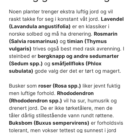
Noen planter trenger ekstra luftig jord og vil
raskt takke for seg i konstant våt jord.
Lavendel
(Lavandula angustifolia)
er en klassiker i
norske solbed og må ha drenering.
Rosmarin
(Salvia rosmarinus)
og
timian (Thymus
vulgaris)
trives også best med rask avrenning. I
steinbed er
bergknapp og andre sedumarter
(Sedum spp.)
og
småfjellfloks (Phlox
subulata)
gode valg der det er tørt og magert.
Busker som
roser (Rosa spp.)
liker jevnt fuktig
men luftige forhold.
Rhododendron
(Rhododendron spp.)
vil ha sur, humusrik og
drenert jord. De er ikke tørketålere, men de
tåler dårlig stillestående vann rundt røttene.
Buksbom (Buxus sempervirens)
er forholdsvis
tolerant, men vokser tettest og sunnest i jord