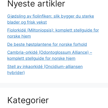
Nyeste artikler
Gjødsling av fiolinfiken: slik bygger du sterke
blader og frisk vekst
Fiolorkidé (Miltoniopsis): komplett stellguide for
norske hjem
De beste høstplantene for norske forhold
Cambria-orkidé (Odontoglossum Alliance) –
komplett stellguide for norske hjem
Stell av inkaorkidé (Oncidium-alliansen
hybrider)
Kategorier