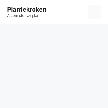
Hopp
Plantekroken
til
Meny
innhold
Alt om stell av planter