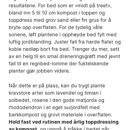
resultatene. For bed som er «midt på treet»,
bland inn 5 til 10 cm kompost i toppen og
toppdress med grov sand eller fin grus for å
bryte opp overflaten. For de tydelig våte
sonene, løft plantene i opphøyde bed fylt med
luftig jordblanding. Juster fall fra harde flater og
koble nedløp bort fra bed. Trenger du mer, sett
av en helg til en smal dreneringsgrøft med jevnt
fall til en regnbed-lomme der fuktelskende
planter gjør jobben videre.
Når dette er på plass, kan du trygt plante
kravstore arter som lavendel og timian i
solbedet, rosene i den gode matjorda og
rhododendron i et eget surjordfelt med
barkkompost og grovt materiale i overflaten.
Hold fast ved rutinen med årlig toppdressing
av kompost
, og unngå å tråkke i bedet når