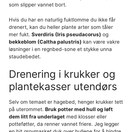
som slipper vannet bort.
Hvis du har en naturlig fuktlomme du ikke får
drenert, kan du heller plante arter som tåler
mer fukt.
Sverdiris (Iris pseudacorus)
og
bekkeblom (Caltha palustris)
kan være vakre
løsninger i en regnbed-sone et stykke unna
staudebedet.
Drenering i krukker og
plantekasser utendørs
Selv om temaet er hagebed, henger krukker tett
på uterommet.
Bruk potter med hull og løft
dem litt fra underlaget
med klosser eller
potteføtter, da renner vannet friere. Jeg legger
en bit grovmasket duk over hullene for å hindre