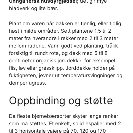
Unngå fersk husdyrgjødsel
; det gir mye
bladverk og lite bær.
Plant om våren når bakken er tjenlig, eller tidlig
høst i milde områder. Sett plantene 1,5 til 2
meter fra hverandre i rekker med 2 til 3 meter
mellom radene. Vann godt ved planting, tråkk
forsiktig til rundt rota, og dekk med 5 til 8
centimeter organisk jorddekke, for eksempel
flis, løv eller gressklipp. Jorddekke holder på
fuktigheten, jevner ut temperatursvingninger og
demper ugress.
Oppbinding og støtte
De fleste bjørnebærsorter skyter lange ranker
som må støttes. Et enkelt, solid espalier med 2
til 3 horisontale vaiere på 70, 120 og 170