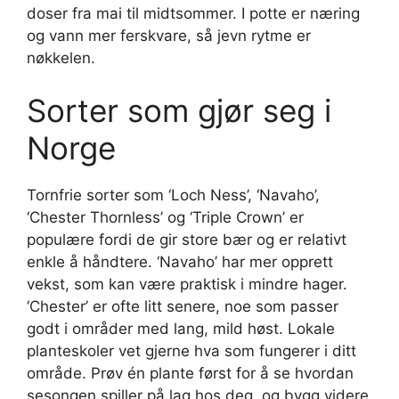
doser fra mai til midtsommer. I potte er næring
og vann mer ferskvare, så jevn rytme er
nøkkelen.
Sorter som gjør seg i
Norge
Tornfrie sorter som ‘Loch Ness’, ‘Navaho’,
‘Chester Thornless’ og ‘Triple Crown’ er
populære fordi de gir store bær og er relativt
enkle å håndtere. ‘Navaho’ har mer opprett
vekst, som kan være praktisk i mindre hager.
‘Chester’ er ofte litt senere, noe som passer
godt i områder med lang, mild høst. Lokale
planteskoler vet gjerne hva som fungerer i ditt
område. Prøv én plante først for å se hvordan
sesongen spiller på lag hos deg, og bygg videre