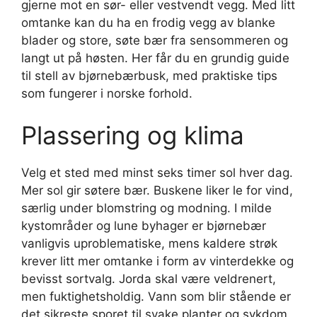
gjerne mot en sør- eller vestvendt vegg. Med litt
omtanke kan du ha en frodig vegg av blanke
blader og store, søte bær fra sensommeren og
langt ut på høsten. Her får du en grundig guide
til stell av bjørnebærbusk, med praktiske tips
som fungerer i norske forhold.
Plassering og klima
Velg et sted med minst seks timer sol hver dag.
Mer sol gir søtere bær. Buskene liker le for vind,
særlig under blomstring og modning. I milde
kystområder og lune byhager er bjørnebær
vanligvis uproblematiske, mens kaldere strøk
krever litt mer omtanke i form av vinterdekke og
bevisst sortvalg. Jorda skal være veldrenert,
men fuktighetsholdig. Vann som blir stående er
det sikreste sporet til svake planter og sykdom.