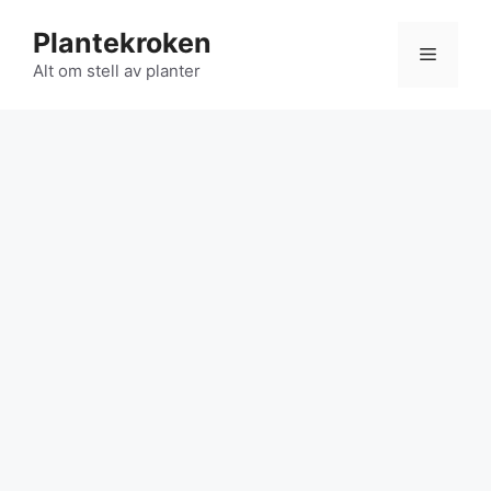
Hopp
Plantekroken
til
Meny
innhold
Alt om stell av planter