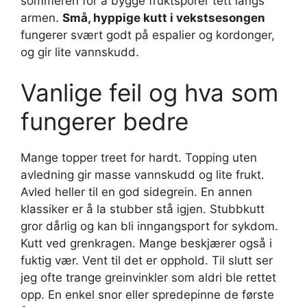
sommeren for å bygge fruktsporer tett langs
armen.
Små, hyppige kutt i vekstsesongen
fungerer svært godt på espalier og kordonger,
og gir lite vannskudd.
Vanlige feil og hva som
fungerer bedre
Mange topper treet for hardt. Topping uten
avledning gir masse vannskudd og lite frukt.
Avled heller til en god sidegrein. En annen
klassiker er å la stubber stå igjen. Stubbkutt
gror dårlig og kan bli inngangsport for sykdom.
Kutt ved grenkragen. Mange beskjærer også i
fuktig vær. Vent til det er opphold. Til slutt ser
jeg ofte trange greinvinkler som aldri ble rettet
opp. En enkel snor eller spredepinne de første