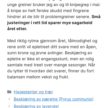
unge greiner bruker jeg av og til knipegrep i mai:
å knipe av helt ferske skudd med fingrene
hindrer at de blir til problemgreiner senere.
Små
justeringer i rett tid sparer mye sagarbeid
året etter.
Med riktig rytme gjennom året, tålmodighet og
rene snitt vil epletreet ditt svare med en åpen,
sunn krone og jevne avlinger. Beskjæring av
epletre er ikke et engangsstunt, men en rolig
samtale med treet over mange sesonger. Når
du lytter til hvordan det svarer, finner du fort
balansen mellom vekst og frukt.
Kategorier
Hageplanter og trær
Beskjæring av pæretre (Pyrus communis)
Beskjæring av lavendel