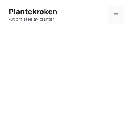
Hopp
Plantekroken
til
Meny
innhold
Alt om stell av planter