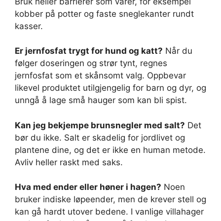
Bruk heller barrierer som varer, for eksempel
kobber på potter og faste sneglekanter rundt
kasser.
Er jernfosfat trygt for hund og katt?
Når du
følger doseringen og strør tynt, regnes
jernfosfat som et skånsomt valg. Oppbevar
likevel produktet utilgjengelig for barn og dyr, og
unngå å lage små hauger som kan bli spist.
Kan jeg bekjempe brunsnegler med salt?
Det
bør du ikke. Salt er skadelig for jordlivet og
plantene dine, og det er ikke en human metode.
Avliv heller raskt med saks.
Hva med ender eller høner i hagen?
Noen
bruker indiske løpeender, men de krever stell og
kan gå hardt utover bedene. I vanlige villahager