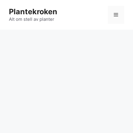
Hopp
Plantekroken
til
Meny
innhold
Alt om stell av planter