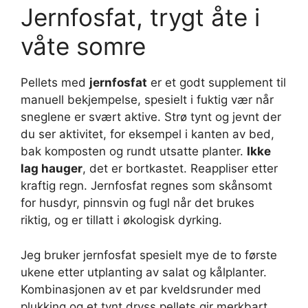
Jernfosfat, trygt åte i
våte somre
Pellets med
jernfosfat
er et godt supplement til
manuell bekjempelse, spesielt i fuktig vær når
sneglene er svært aktive. Strø tynt og jevnt der
du ser aktivitet, for eksempel i kanten av bed,
bak komposten og rundt utsatte planter.
Ikke
lag hauger
, det er bortkastet. Reappliser etter
kraftig regn. Jernfosfat regnes som skånsomt
for husdyr, pinnsvin og fugl når det brukes
riktig, og er tillatt i økologisk dyrking.
Jeg bruker jernfosfat spesielt mye de to første
ukene etter utplanting av salat og kålplanter.
Kombinasjonen av et par kveldsrunder med
plukking og et tynt dryss pellets gir merkbart