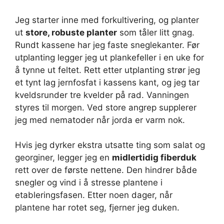
Jeg starter inne med forkultivering, og planter
ut
store, robuste planter
som tåler litt gnag.
Rundt kassene har jeg faste sneglekanter. Før
utplanting legger jeg ut plankefeller i en uke for
å tynne ut feltet. Rett etter utplanting strør jeg
et tynt lag jernfosfat i kassens kant, og jeg tar
kveldsrunder tre kvelder på rad. Vanningen
styres til morgen. Ved store angrep supplerer
jeg med nematoder når jorda er varm nok.
Hvis jeg dyrker ekstra utsatte ting som salat og
georginer, legger jeg en
midlertidig fiberduk
rett over de første nettene. Den hindrer både
snegler og vind i å stresse plantene i
etableringsfasen. Etter noen dager, når
plantene har rotet seg, fjerner jeg duken.