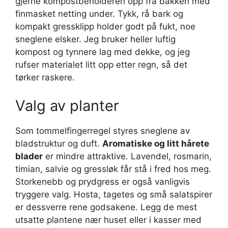
gjerne kompostbeholderen opp fra bakken med
finmasket netting under. Tykk, rå bark og
kompakt gressklipp holder godt på fukt, noe
sneglene elsker. Jeg bruker heller luftig
kompost og tynnere lag med dekke, og jeg
rufser materialet litt opp etter regn, så det
tørker raskere.
Valg av planter
Som tommelfingerregel styres sneglene av
bladstruktur og duft.
Aromatiske og litt hårete
blader
er mindre attraktive. Lavendel, rosmarin,
timian, salvie og gressløk får stå i fred hos meg.
Storkenebb og prydgress er også vanligvis
tryggere valg. Hosta, tagetes og små salatspirer
er dessverre rene godsakene. Legg de mest
utsatte plantene nær huset eller i kasser med